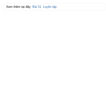
Xem thêm tại đây:
Bài 51. Luyện tập