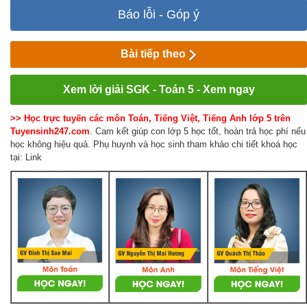
Báo lỗi - Góp ý
Bài tiếp theo
Xem lời giải SGK - Toán 5 - Xem ngay
>> Học trực tuyến các môn Toán, Tiếng Việt, Tiếng Anh lớp 5 trên
Tuyensinh247.com
. Cam kết giúp con lớp 5 học tốt, hoàn trả học phí nếu
học không hiệu quả. Phụ huynh và học sinh tham khảo chi tiết khoá học
tại: Link