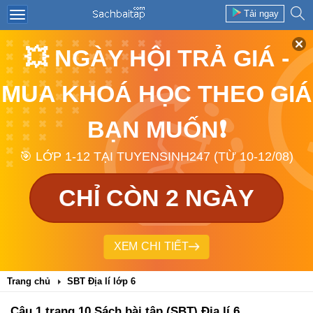
Tải ngay
💥 NGÀY HỘI TRẢ GIÁ -
MUA KHOÁ HỌC THEO GIÁ
BẠN MUỐN❗
🎯 LỚP 1-12 TẠI TUYENSINH247 (TỪ 10-12/08)
CHỈ CÒN 2 NGÀY
XEM CHI TIẾT
Trang chủ
SBT Địa lí lớp 6
Câu 1 trang 10 Sách bài tập (SBT) Địa lí 6