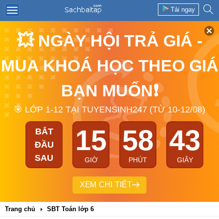
Tải ngay
💥 NGÀY HỘI TRẢ GIÁ -
MUA KHOÁ HỌC THEO GIÁ
BẠN MUỐN❗
🎯 LỚP 1-12 TẠI TUYENSINH247 (TỪ 10-12/08)
15
58
43
BẮT
ĐẦU
SAU
GIỜ
PHÚT
GIÂY
XEM CHI TIẾT
Trang chủ
SBT Toán lớp 6