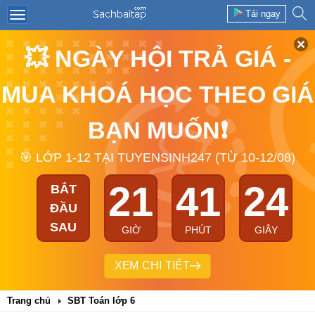
Tải ngay
💥 NGÀY HỘI TRẢ GIÁ -
MUA KHOÁ HỌC THEO GIÁ
BẠN MUỐN❗
🎯 LỚP 1-12 TẠI TUYENSINH247 (TỪ 10-12/08)
21
41
23
BẮT
ĐẦU
SAU
GIỜ
PHÚT
GIÂY
XEM CHI TIẾT
Trang chủ
SBT Toán lớp 6