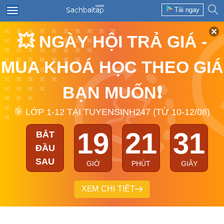
Tải ngay
💥 NGÀY HỘI TRẢ GIÁ -
MUA KHOÁ HỌC THEO GIÁ
BẠN MUỐN❗
🎯 LỚP 1-12 TẠI TUYENSINH247 (TỪ 10-12/08)
19
21
31
BẮT
ĐẦU
SAU
GIỜ
PHÚT
GIÂY
XEM CHI TIẾT