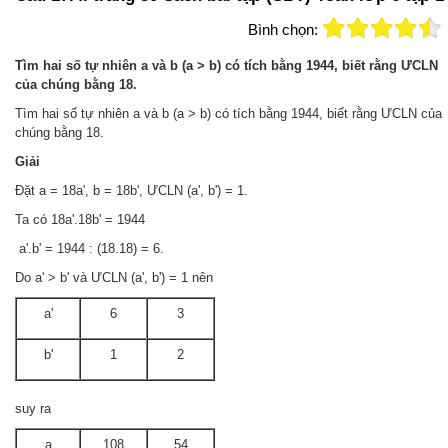
Bình chọn:
Tìm hai số tự nhiên a và b (a > b) có tích bằng 1944, biết rằng ƯCLN
của chúng bằng 18.
Tìm hai số tự nhiên a và b (a > b) có tích bằng 1944, biết rằng ƯCLN của
chúng bằng 18.
Giải
Đặt a = 18a', b = 18b', ƯCLN (a', b') = 1.
Ta có 18a'.18b' = 1944
a'.b' = 1944 : (18.18) = 6.
Do a' > b' và ƯCLN (a', b') = 1 nên
a'
6
3
b'
1
2
suy ra
a
108
54