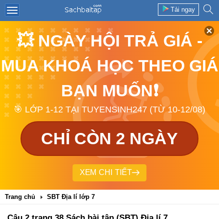
Tải ngay
💥 NGÀY HỘI TRẢ GIÁ -
MUA KHOÁ HỌC THEO GIÁ
BẠN MUỐN❗
🎯 LỚP 1-12 TẠI TUYENSINH247 (TỪ 10-12/08)
CHỈ CÒN 2 NGÀY
XEM CHI TIẾT
Trang chủ
SBT Địa lí lớp 7
Câu 2 trang 38 Sách bài tập (SBT) Địa lí 7