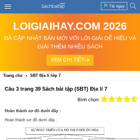
Tải ngay
LOIGIAIHAY.COM 2026
ĐÃ CẬP NHẬT BẢN MỚI VỚI LỜI GIẢI DỄ HIỂU VÀ
GIẢI THÊM NHIỀU SÁCH
XEM CHI TIẾT
Trang chủ
SBT Địa lí lớp 7
Câu 3 trang 39 Sách bài tập (SBT) Địa lí 7
Bình chọn:
Hoàn thành sơ đồ dưới đây :
Hoàn thành sơ đồ dưới đây :