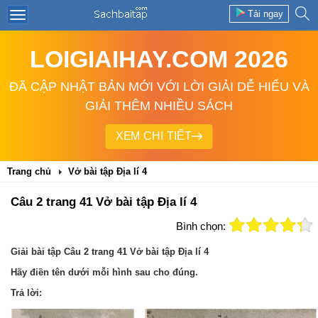
Tải ngay
LOIGIAIHAY.COM 2026
ĐÃ CẬP NHẬT BẢN MỚI VỚI LỜI GIẢI DỄ HIỂU VÀ
GIẢI THÊM NHIỀU SÁCH
XEM CHI TIẾT
Trang chủ
Vở bài tập Địa lí 4
Câu 2 trang 41 Vở bài tập Địa lí 4
Bình chọn:
Giải bài tập Câu 2 trang 41 Vở bài tập Địa lí 4
Hãy điền tên dưới mỗi hình sau cho đúng.
Trả lời: