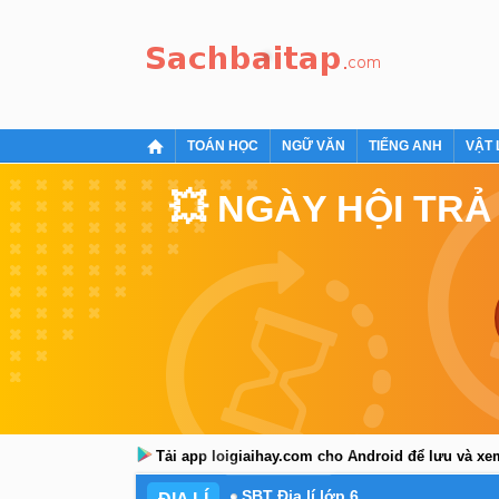
TOÁN HỌC
NGỮ VĂN
TIẾNG ANH
VẬT 
💥 NGÀY HỘI TRẢ
Tải app loigiaihay.com cho Android để lưu và x
SBT Địa lí lớp 6