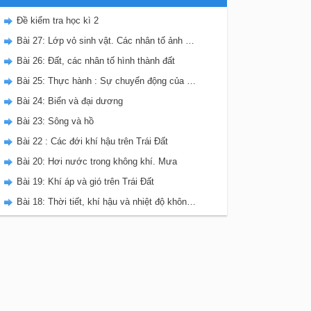
Đề kiểm tra học kì 2
Bài 27: Lớp vỏ sinh vật. Các nhân tố ảnh hưởng đến sự phân bố thực, động vật trên Trái Đất
Bài 26: Đất, các nhân tố hình thành đất
Bài 25: Thực hành : Sự chuyển động của các dòng biển trong Đại dương
Bài 24: Biển và đại dương
Bài 23: Sông và hồ
Bài 22 : Các đới khí hậu trên Trái Đất
Bài 20: Hơi nước trong không khí. Mưa
Bài 19: Khí áp và gió trên Trái Đất
Bài 18: Thời tiết, khí hậu và nhiệt độ không khí