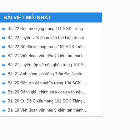
BÀI VIẾT MỚI NHẤT
Bài 22 Đọc mở rộng trang 111 SGK Tiếng Việt 5 Kết nối tri thức tập 2
Bài 22 Luyện viết đoạn văn thể hiện tình cảm, cảm xúc về một sự việc trang 111 SGK Tiếng Việt 5 Kết nối tri thức tập 2
Bài 22 Bộ đội về làng trang 109 SGK Tiếng Việt 5 Kết nối tri thức tập 2
Bài 21 Viết đoạn văn nêu ý kiến tán thành một sự việc, hiện tượng (Bài viết số 2) trang 108 SGK Tiếng Việt 5 Kết nối tri thức tập 2
Bài 21 Luyện tập về câu ghép trang 107 SGK Tiếng Việt 5 Kết nối tri thức tập 2
Bài 21 Anh hùng lao động Trần Đại Nghĩa trang 106 SGK Tiếng Việt 5 Kết nối tri thức tập 2
Bài 20 Đền ơn đáp nghĩa trang 104 SGK Tiếng Việt 5 Kết nối tri thức tập 2
Bài 20 Đánh giá, chỉnh sửa đoạn văn nêu ý kiến tán thành một sự vật, hiện tượng trang 103 SGK Tiếng Việt 5 Kết nối tri thức tập 2
Bài 20 Cụ Đồ Chiểu trang 101 SGK Tiếng Việt 5 Kết nối tri thức tập 2
Bài 19 Viết đoạn văn nêu ý kiến tán thành một sự việc, hiện tượng (Bài viết số 1) trang 100 SGK Tiếng Việt 5 Kết nối tri thức tập 2