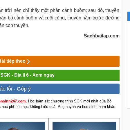
 trời nên chỉ thấy một phần cánh buồm; sau đó, thuyền
toàn bộ cánh buồm và cuối cùng, thuyền nằm trước đường
hân con thuyền.
Sachbaitap.com
Bài tiếp theo
 SGK - Địa lí 6 - Xem ngay
áo lỗi - Góp ý
yensinh247.com.
Học bám sát chương trình SGK mới nhất của Bộ
rả học phí nếu học không hiệu quả. Phụ huynh và học sinh tham khảo