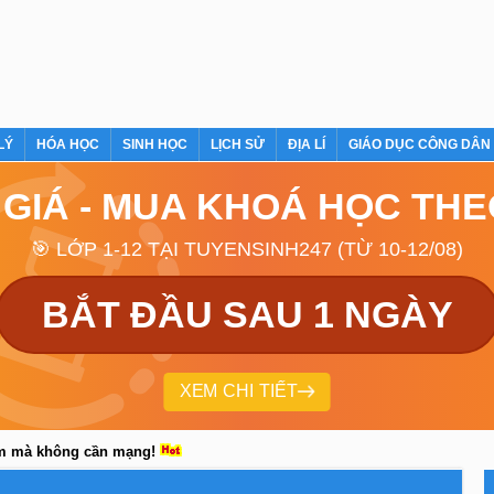
LÝ
HÓA HỌC
SINH HỌC
LỊCH SỬ
ĐỊA LÍ
GIÁO DỤC CÔNG DÂN
 GIÁ - MUA KHOÁ HỌC TH
🎯 LỚP 1-12 TẠI TUYENSINH247 (TỪ 10-12/08)
BẮT ĐẦU SAU 1 NGÀY
XEM CHI TIẾT
em mà không cần mạng!