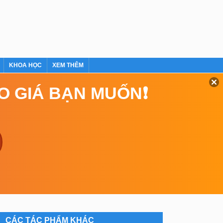
KHOA HỌC
XEM THÊM
EO GIÁ BẠN MUỐN❗
CÁC TÁC PHẨM KHÁC