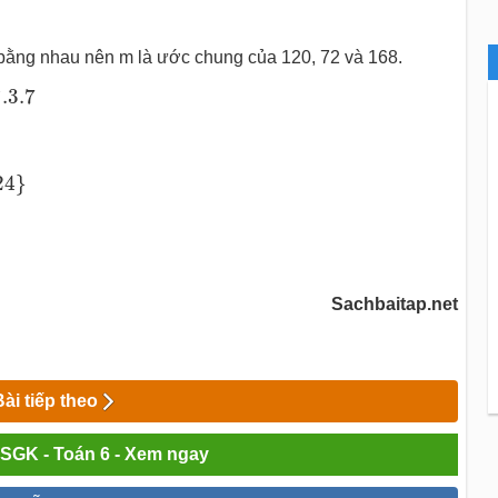
 bằng nhau nên m là ước chung của 120, 72 và 168.
.7
3
.3
.7
24
}
Sachbaitap.net
Bài tiếp theo
i SGK - Toán 6 - Xem ngay