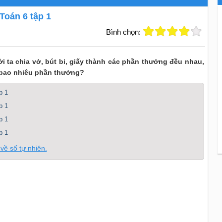
oán 6 tập 1
Bình chọn:
ời ta chia vở, bút bi, giấy thành các phần thưởng đều nhau,
 bao nhiêu phần thưởng?
p 1
p 1
p 1
p 1
về số tự nhiên.