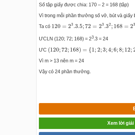
Số tập giấy được chia: 170 – 2 = 168 (tập)
Vì trong mỗi phần thưởng số vở, bút và giấy
120
=
2
3
.3
.5
;
72
=
2
3
.3
2
;
168
=
2
3
.3
3
3
2
120
=
2
.3
.5
;
72
=
2
.3
;
168
=
2
Ta có
3
ƯCLN (120; 72; 168) = 2
.3 = 24
(
120
;
72
;
168
)
=
{
1
;
2
;
3
;
4
;
6
;
8
;
12
;
24
}
(
120
;
72
;
168
)
=
{
1
;
2
;
3
;
4
;
6
;
8
;
12
;
ƯC
Vì m > 13 nên m = 24
Vậy có 24 phần thưởng.
Xem lời giả