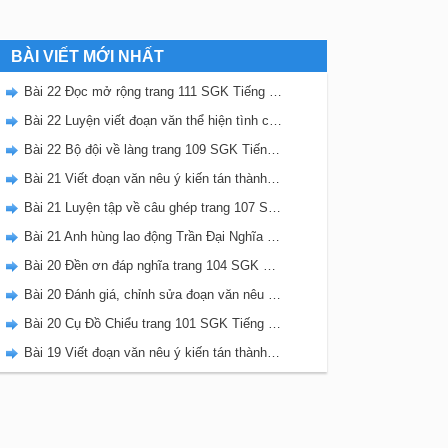
BÀI VIẾT MỚI NHẤT
Bài 22 Đọc mở rộng trang 111 SGK Tiếng Việt 5 Kết nối tri thức tập 2
Bài 22 Luyện viết đoạn văn thể hiện tình cảm, cảm xúc về một sự việc trang 111 SGK Tiếng Việt 5 Kết nối tri thức tập 2
Bài 22 Bộ đội về làng trang 109 SGK Tiếng Việt 5 Kết nối tri thức tập 2
Bài 21 Viết đoạn văn nêu ý kiến tán thành một sự việc, hiện tượng (Bài viết số 2) trang 108 SGK Tiếng Việt 5 Kết nối tri thức tập 2
Bài 21 Luyện tập về câu ghép trang 107 SGK Tiếng Việt 5 Kết nối tri thức tập 2
Bài 21 Anh hùng lao động Trần Đại Nghĩa trang 106 SGK Tiếng Việt 5 Kết nối tri thức tập 2
Bài 20 Đền ơn đáp nghĩa trang 104 SGK Tiếng Việt 5 Kết nối tri thức tập 2
Bài 20 Đánh giá, chỉnh sửa đoạn văn nêu ý kiến tán thành một sự vật, hiện tượng trang 103 SGK Tiếng Việt 5 Kết nối tri thức tập 2
Bài 20 Cụ Đồ Chiểu trang 101 SGK Tiếng Việt 5 Kết nối tri thức tập 2
Bài 19 Viết đoạn văn nêu ý kiến tán thành một sự việc, hiện tượng (Bài viết số 1) trang 100 SGK Tiếng Việt 5 Kết nối tri thức tập 2