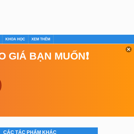
KHOA HỌC
XEM THÊM
EO GIÁ BẠN MUỐN❗
CÁC TÁC PHẨM KHÁC