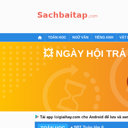
TOÁN HỌC
NGỮ VĂN
TIẾNG ANH
VẬT 
💥 NGÀY HỘI TRẢ
Tải app loigiaihay.com cho Android để lưu và x
SBT Toán lớp 6