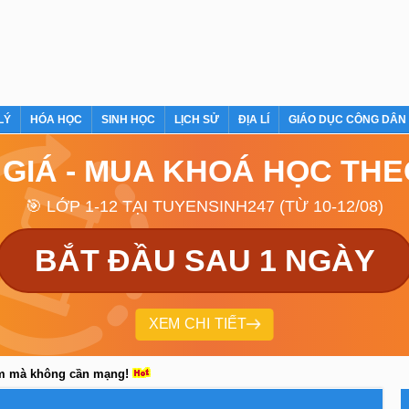
LÝ
HÓA HỌC
SINH HỌC
LỊCH SỬ
ĐỊA LÍ
GIÁO DỤC CÔNG DÂN
 GIÁ - MUA KHOÁ HỌC TH
🎯 LỚP 1-12 TẠI TUYENSINH247 (TỪ 10-12/08)
BẮT ĐẦU SAU 1 NGÀY
XEM CHI TIẾT
em mà không cần mạng!