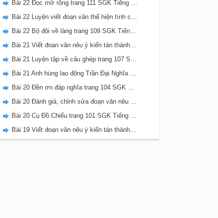
Bài 22 Đọc mở rộng trang 111 SGK Tiếng Việt 5 Kết nối tri thức tập 2
Bài 22 Luyện viết đoạn văn thể hiện tình cảm, cảm xúc về một sự việc trang 111 SGK Tiếng Việt 5 Kết nối tri thức tập 2
Bài 22 Bộ đội về làng trang 109 SGK Tiếng Việt 5 Kết nối tri thức tập 2
Bài 21 Viết đoạn văn nêu ý kiến tán thành một sự việc, hiện tượng (Bài viết số 2) trang 108 SGK Tiếng Việt 5 Kết nối tri thức tập 2
Bài 21 Luyện tập về câu ghép trang 107 SGK Tiếng Việt 5 Kết nối tri thức tập 2
Bài 21 Anh hùng lao động Trần Đại Nghĩa trang 106 SGK Tiếng Việt 5 Kết nối tri thức tập 2
Bài 20 Đền ơn đáp nghĩa trang 104 SGK Tiếng Việt 5 Kết nối tri thức tập 2
Bài 20 Đánh giá, chỉnh sửa đoạn văn nêu ý kiến tán thành một sự vật, hiện tượng trang 103 SGK Tiếng Việt 5 Kết nối tri thức tập 2
Bài 20 Cụ Đồ Chiểu trang 101 SGK Tiếng Việt 5 Kết nối tri thức tập 2
Bài 19 Viết đoạn văn nêu ý kiến tán thành một sự việc, hiện tượng (Bài viết số 1) trang 100 SGK Tiếng Việt 5 Kết nối tri thức tập 2