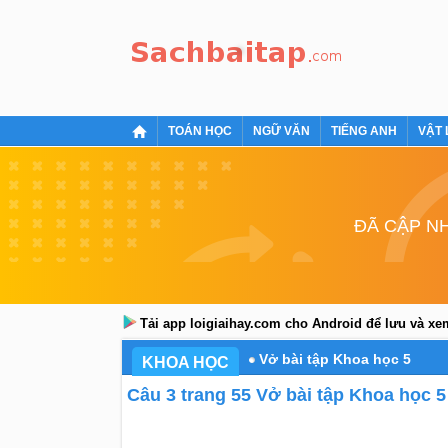
TOÁN HỌC
NGỮ VĂN
TIẾNG ANH
VẬT 
ĐÃ CẬP NH
Tải app loigiaihay.com cho Android để lưu và x
Vở bài tập Khoa học 5
KHOA HỌC
Câu 3 trang 55 Vở bài tập Khoa học 5