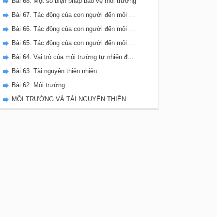
Bài 68. Một số biện pháp bảo vệ môi trường
Bài 67. Tác động của con người đến môi trường không khí và nước
Bài 66. Tác động của con người đến môi trường đất
Bài 65. Tác động của con người đến môi trường rừng
Bài 64. Vai trò của môi trường tự nhiên đối với đời sống con người
Bài 63. Tài nguyên thiên nhiên
Bài 62. Môi trường
MÔI TRƯỜNG VÀ TÀI NGUYÊN THIÊN NHIÊN - VBT KHOA HỌC 5