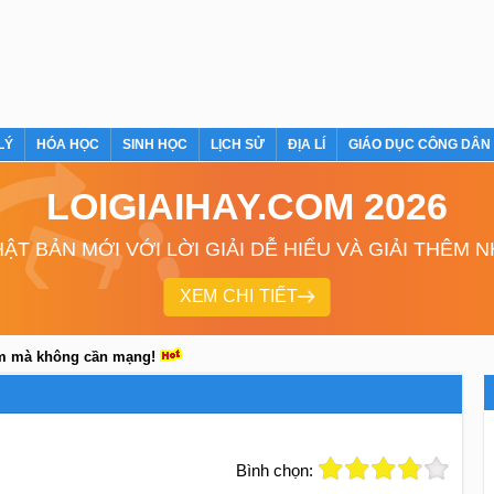
LÝ
HÓA HỌC
SINH HỌC
LỊCH SỬ
ĐỊA LÍ
GIÁO DỤC CÔNG DÂN
LOIGIAIHAY.COM 2026
ẬT BẢN MỚI VỚI LỜI GIẢI DỄ HIỂU VÀ GIẢI THÊM 
XEM CHI TIẾT
em mà không cần mạng!
Bình chọn: