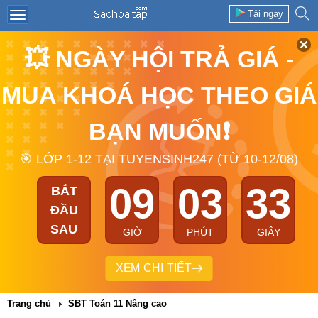
Tải ngay
💥 NGÀY HỘI TRẢ GIÁ -
MUA KHOÁ HỌC THEO GIÁ
BẠN MUỐN❗
🎯 LỚP 1-12 TẠI TUYENSINH247 (TỪ 10-12/08)
09
03
33
BẮT
ĐẦU
SAU
GIỜ
PHÚT
GIÂY
XEM CHI TIẾT
Trang chủ
SBT Toán 11 Nâng cao