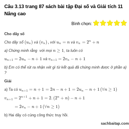
Câu 3.13 trang 87 sách bài tập Đại số và Giải tích 11
Nâng cao
Bình chọn:
Cho dãy số
(
u
n
)
(
v
n
)
,
v
n
=
2
n
+
n
u
n
=
n
n
(
)
(
)
,
=
=
2
+
Cho dãy số
và
với
và
u
v
u
n
v
n
n
n
n
n
n
≥
1
≥
1
a) Chứng minh rằng với mọi
, ta luôn có
n
u
n
+
1
=
2
u
n
−
n
+
1
v
n
+
1
=
2
v
n
−
n
+
1
=
2
−
+
1
=
2
−
+
1
và
u
u
n
v
v
n
+
1
+
1
n
n
n
n
b) Em có thể rút ra nhận xét gì từ kết quả đã chứng minh được ở phần a)
?
Giải
u
n
+
1
=
n
+
1
=
2
n
−
n
+
1
=
2
u
n
−
n
+
1
(
∀
n
≥
1
)
=
+
1
=
2
−
+
1
=
2
−
+
1
(
∀
≥
1
)
a) Ta có
u
n
n
n
u
n
n
+
1
n
n
v
n
+
1
=
2
n
+
1
+
n
+
1
=
2.
(
2
n
+
n
)
−
n
+
1
+
1
n
n
=
2
+
+
1
=
2.
(
2
+
)
−
+
1
v
n
n
n
+
1
n
=
2
v
n
−
n
+
1
(
∀
n
≥
1
)
=
2
−
+
1
(
∀
≥
1
)
v
n
n
n
b) Hai dãy có cùng công thức truy hồi.
sachbaitap.com