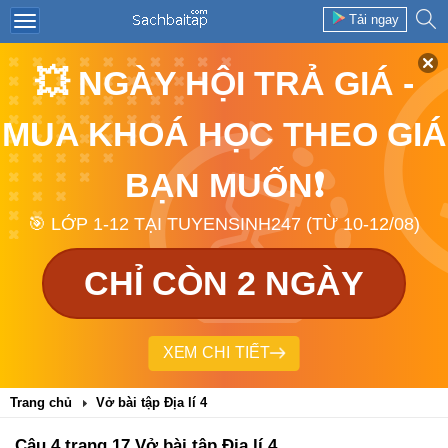
Tải ngay
💥 NGÀY HỘI TRẢ GIÁ -
MUA KHOÁ HỌC THEO GIÁ
BẠN MUỐN❗
🎯 LỚP 1-12 TẠI TUYENSINH247 (TỪ 10-12/08)
CHỈ CÒN 2 NGÀY
XEM CHI TIẾT
Trang chủ
Vở bài tập Địa lí 4
Câu 4 trang 17 Vở bài tập Địa lí 4