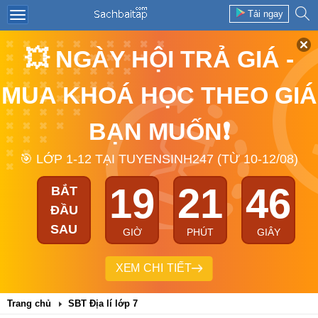
Tải ngay
💥 NGÀY HỘI TRẢ GIÁ -
MUA KHOÁ HỌC THEO GIÁ
BẠN MUỐN❗
🎯 LỚP 1-12 TẠI TUYENSINH247 (TỪ 10-12/08)
19
21
45
BẮT
ĐẦU
SAU
GIỜ
PHÚT
GIÂY
XEM CHI TIẾT
Trang chủ
SBT Địa lí lớp 7