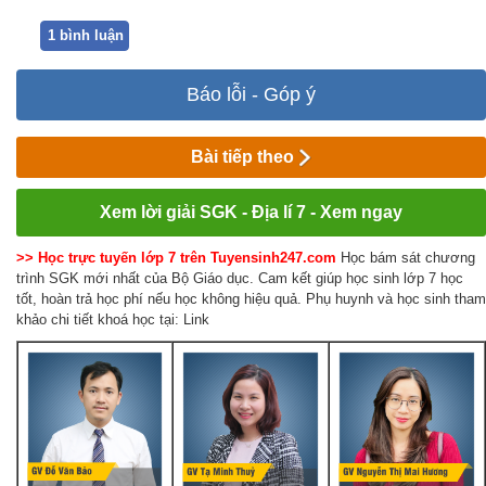
1 bình luận
Báo lỗi - Góp ý
Bài tiếp theo
Xem lời giải SGK - Địa lí 7 - Xem ngay
>> Học trực tuyến lớp 7 trên Tuyensinh247.com
Học bám sát chương
trình SGK mới nhất của Bộ Giáo dục. Cam kết giúp học sinh lớp 7 học
tốt, hoàn trả học phí nếu học không hiệu quả. Phụ huynh và học sinh tham
khảo chi tiết khoá học tại: Link