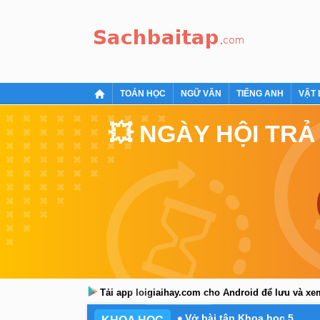
TOÁN HỌC
NGỮ VĂN
TIẾNG ANH
VẬT 
💥 NGÀY HỘI TRẢ
Tải app loigiaihay.com cho Android để lưu và x
Vở bài tập Khoa học 5