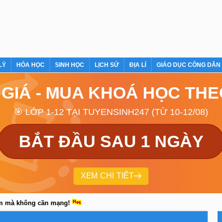
LÝ
HÓA HỌC
SINH HỌC
LỊCH SỬ
ĐỊA LÍ
GIÁO DỤC CÔNG DÂN
 GIÁ - MUA KHOÁ HỌC TH
🎯 LỚP 1-12 TẠI TUYENSINH247 (TỪ 10-12/08)
BẮT ĐẦU SAU 1 NGÀY
XEM CHI TIẾT
em mà không cần mạng!