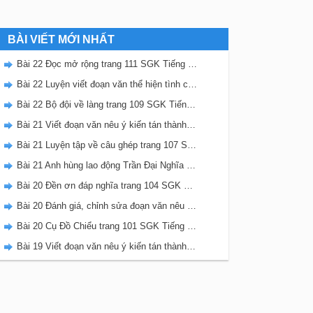
BÀI VIẾT MỚI NHẤT
Bài 22 Đọc mở rộng trang 111 SGK Tiếng Việt 5 Kết nối tri thức tập 2
Bài 22 Luyện viết đoạn văn thể hiện tình cảm, cảm xúc về một sự việc trang 111 SGK Tiếng Việt 5 Kết nối tri thức tập 2
Bài 22 Bộ đội về làng trang 109 SGK Tiếng Việt 5 Kết nối tri thức tập 2
Bài 21 Viết đoạn văn nêu ý kiến tán thành một sự việc, hiện tượng (Bài viết số 2) trang 108 SGK Tiếng Việt 5 Kết nối tri thức tập 2
Bài 21 Luyện tập về câu ghép trang 107 SGK Tiếng Việt 5 Kết nối tri thức tập 2
Bài 21 Anh hùng lao động Trần Đại Nghĩa trang 106 SGK Tiếng Việt 5 Kết nối tri thức tập 2
Bài 20 Đền ơn đáp nghĩa trang 104 SGK Tiếng Việt 5 Kết nối tri thức tập 2
Bài 20 Đánh giá, chỉnh sửa đoạn văn nêu ý kiến tán thành một sự vật, hiện tượng trang 103 SGK Tiếng Việt 5 Kết nối tri thức tập 2
Bài 20 Cụ Đồ Chiểu trang 101 SGK Tiếng Việt 5 Kết nối tri thức tập 2
Bài 19 Viết đoạn văn nêu ý kiến tán thành một sự việc, hiện tượng (Bài viết số 1) trang 100 SGK Tiếng Việt 5 Kết nối tri thức tập 2