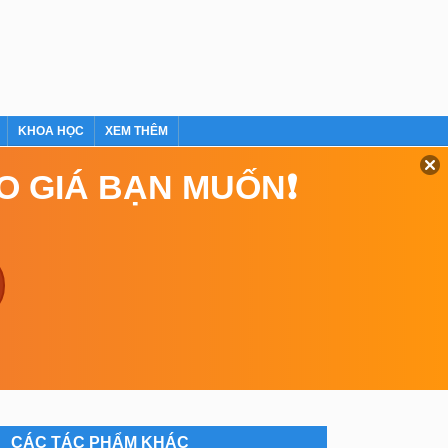
KHOA HỌC
XEM THÊM
EO GIÁ BẠN MUỐN❗
CÁC TÁC PHẨM KHÁC