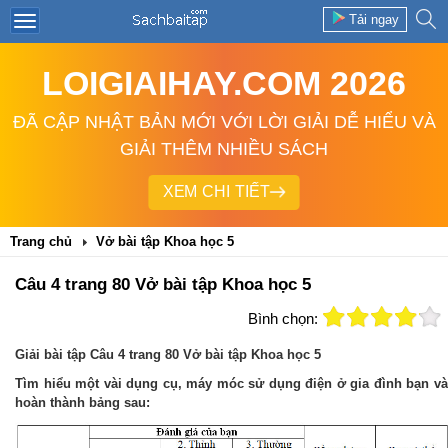
Tải ngay
LOIGIAIHAY.COM 2026
ĐÃ CẬP NHẬT BẢN MỚI VỚI LỜI GIẢI DỄ HIỂU VÀ
GIẢI THÊM NHIỀU SÁCH
XEM CHI TIẾT
Trang chủ
Vở bài tập Khoa học 5
Câu 4 trang 80 Vở bài tập Khoa học 5
Bình chọn:
Giải bài tập Câu 4 trang 80 Vở bài tập Khoa học 5
Tìm hiểu một vài dụng cụ, máy móc sử dụng điện ở gia đình bạn và
hoàn thành bảng sau: