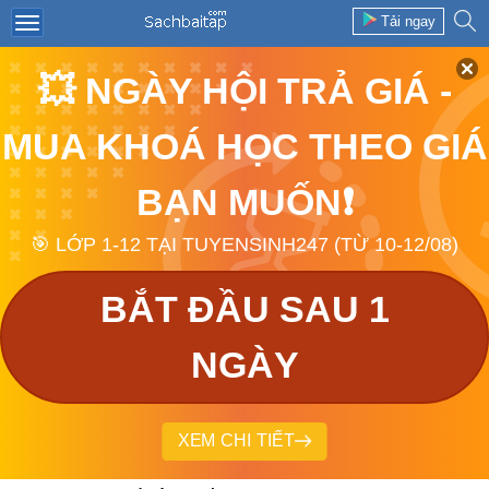
Tải ngay
💥 NGÀY HỘI TRẢ GIÁ -
MUA KHOÁ HỌC THEO GIÁ
BẠN MUỐN❗
🎯 LỚP 1-12 TẠI TUYENSINH247 (TỪ 10-12/08)
BẮT ĐẦU SAU 1
NGÀY
XEM CHI TIẾT