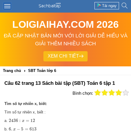
Tải ngay
LOIGIAIHAY.COM 2026
ĐÃ CẬP NHẬT BẢN MỚI VỚI LỜI GIẢI DỄ HIỂU VÀ
GIẢI THÊM NHIỀU SÁCH
XEM CHI TIẾT
Trang chủ
SBT Toán lớp 6
Câu 62 trang 13 Sách bài tập (SBT) Toán 6 tập 1
Bình chọn:
Tìm số tự nhiên x, biết:
Tìm số tự nhiên x, biết :
2436
:
x
=
12
2436
:
=
12
a.
x
6
.
x
−
5
=
613
6
.
−
5
=
613
b.
x