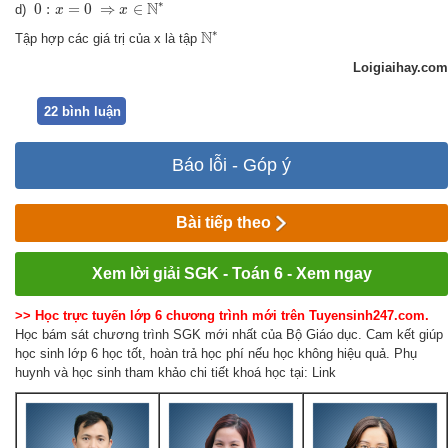
⇒
x
∈
N
∗
0
:
x
=
0
∗
N
0
:
=
0
⇒
∈
d)
x
x
N
∗
∗
N
Tập hợp các giá trị của x là tập
Loigiaihay.com
22 bình luận
Báo lỗi - Góp ý
Bài tiếp theo
Xem lời giải SGK - Toán 6 - Xem ngay
>> Học trực tuyến lớp 6 chương trình mới trên Tuyensinh247.com.
Học bám sát chương trình SGK mới nhất của Bộ Giáo dục. Cam kết giúp
học sinh lớp 6 học tốt, hoàn trả học phí nếu học không hiệu quả. Phụ
huynh và học sinh tham khảo chi tiết khoá học tại: Link