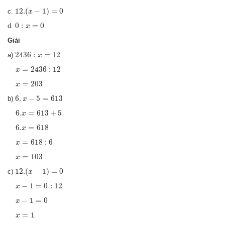
12.
(
x
−
1
)
=
0
12.
(
−
1
)
=
0
c.
x
0
:
x
=
0
0
:
=
0
d.
x
Giải
2436
:
x
=
12
2436
:
=
12
a)
x
x
=
2436
:
12
=
2436
:
12
x
x
=
203
=
203
x
6
.
x
−
5
=
613
6
.
−
5
=
613
b)
x
6.
x
=
613
+
5
6.
=
613
+
5
x
6.
x
=
618
6.
=
618
x
x
=
618
:
6
=
618
:
6
x
x
=
103
=
103
x
12.
(
x
−
1
)
=
0
12.
(
−
1
)
=
0
c)
x
x
−
1
=
0
:
12
−
1
=
0
:
12
x
x
−
1
=
0
−
1
=
0
x
x
=
1
=
1
x