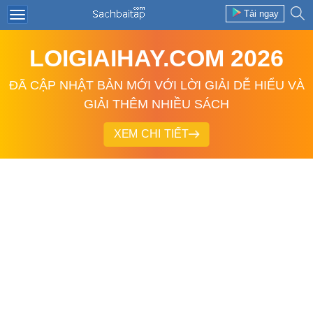
Tải ngay
LOIGIAIHAY.COM 2026
ĐÃ CẬP NHẬT BẢN MỚI VỚI LỜI GIẢI DỄ HIỂU VÀ
GIẢI THÊM NHIỀU SÁCH
XEM CHI TIẾT