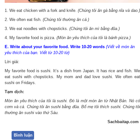
1. We eat chicken with a fork and knife.
(Chúng tôi ăn gà bằng nĩa và dao.)
2. We often eat fish.
(Chúng tôi thường ăn cá.)
3. We eat noodles with chopsticks.
(Chúng tôi ăn mì bằng đũa.)
4. My favorite food is pizza.
(Món ăn yêu thích của tôi là bánh pizza.)
E. Write about your favorite food. Write 10-20 words
(Viết về món ăn
yêu thích của bạn. Viết từ 10-20 từ)
Lời giải:
My favorite food is sushi. It’s a dish from Japan. It has rice and fish. We
eat sushi with chopsticks. My mom and dad love sushi. We often eat
sushi on Fridays.
Tạm dịch:
Món ăn yêu thích của tôi là sushi. Đó là một món ăn từ Nhật Bản. Nó có
cơm và cá. Chúng tôi ăn sushi bằng đũa. Bố mẹ tôi thích sushi. Chúng tôi
thường ăn sushi vào thứ Sáu.
Sachbaitap.com
Bình luận