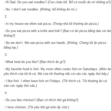
- Hi Dad. Do you eat noodles?
(Con chào bố. Bố có muốn ăn mì không ạ?)
- No, I don’t eat noodles.
(Không, bố không ăn mì.)
2.
- In my house we often eat pizza.
(Trong nhà tôi thường ăn pizza.)
- Do you eat pizza with a knife and fork?
(Bạn có ăn pizza bằng dao và nĩa
không?)
- No we don’t. We eat pizza with our hands.
(Không. Chúng tôi ăn pizza
bằng tay.)
3.
- What food do you like?
(Bạn thích ăn gì?)
- My favorite food is fish. My mom often cooks fish on Saturdays.
(Món ăn
yêu thích của tôi là cá.
Mẹ của tôi thường nấu cá vào các ngày thứ bảy.)
- I like fish. I often have fish on Fridays.
(Tôi thích cá. Tôi thường ăn cá
vào các ngày thứ sáu.)
4.
- Do you like chicken?
(Bạn có thích thịt gà không?)
- I love chicken.
(Tôi yêu thịt gà luôn ấy chứ.)