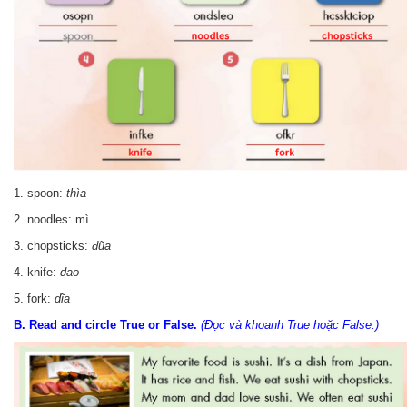
1. spoon:
thìa
2. noodles: mì
3. chopsticks:
đũa
4. knife:
dao
5. fork:
dĩa
B. Read and circle True or False.
(Đọc và khoanh True hoặc False.)