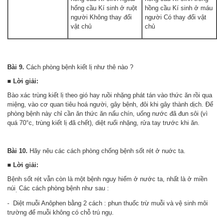
hổng cầu Kí sinh ở ruột
hồng cầu Kí sinh ở máu
người Không thay đổi
người Có thay đổi vật
vật chủ
chủ
Bài 9.
Cách phòng bệnh kiết lị như thê nào ?
■ Lời giải:
Bào xác trùng kiết lị theo gió hay ruồi nhặng phát tán vào thức ăn rồi qua
miệng, vào cơ quan tiêu hoá người, gây bệnh, đôi khi gây thành dịch. Để
phòng bệnh này chỉ cần ăn thức ăn nấu chín, uống nước đã đun sôi (vì
quá 70°c, trùng kiết lị đã chết), diệt ruổi nhặng, rửa tay trước khi ăn.
Bài 10.
Hãy nêu các cách phòng chống bệnh sốt rét ở nuớc ta.
■ Lời giải:
Bệnh sốt rét vẫn còn là một bệnh nguy hiểm ở nước ta, nhất là ở miền
núi
Các cách phòng bệnh như sau :
.
- Diệt muỗi Anôphen bằng 2 cách : phun thuốc trừ muỗi và vệ sinh môi
trường để muỗi không có chỗ trú ngụ.