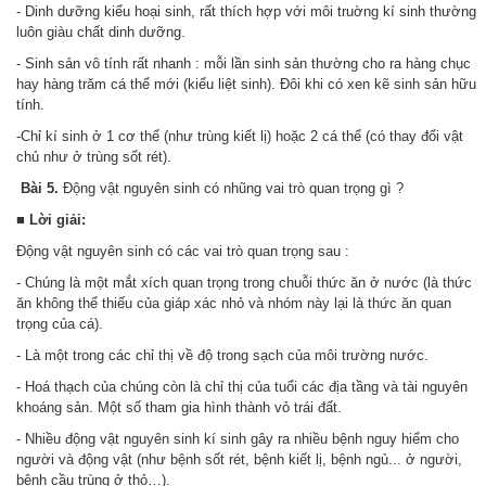
- Dinh dưỡng kiểu hoại sinh, rất thích hợp với môi truờng kí sinh thường
luôn giàu chất dinh dưỡng.
- Sinh sản vô tính rất nhanh : mỗi lần sinh sản thường cho ra hàng chục
hay hàng trăm cá thể mới (kiểu liệt sinh). Đôi khi có xen kẽ sinh sản hữu
tính.
-Chỉ kí sinh ở 1 cơ thể (như trùng kiết lị) hoặc 2 cá thể (có thay đổi vật
chủ như ở trùng sốt rét).
Bài 5.
Động vật nguyên sinh có nhũng vai trò quan trọng gì ?
■ Lời giải:
Động vật nguyên sinh có các vai trò quan trọng sau :
- Chúng là một mắt xích quan trọng trong chuỗi thức ăn ở nước (là thức
ăn không thể thiếu của giáp xác nhỏ và nhóm này lại là thức ăn quan
trọng của cá).
- Là một trong các chỉ thị về độ trong sạch của môi trường nước.
- Hoá thạch của chúng còn là chỉ thị của tuổi các địa tầng và tài nguyên
khoáng sản. Một số tham gia hình thành vỏ trái đất.
- Nhiều động vật nguyên sinh kí sinh gây ra nhiều bệnh nguy hiểm cho
người và động vật (như bệnh sốt rét, bệnh kiết lị, bệnh ngủ... ở người,
bệnh cầu trùng ở thỏ…).