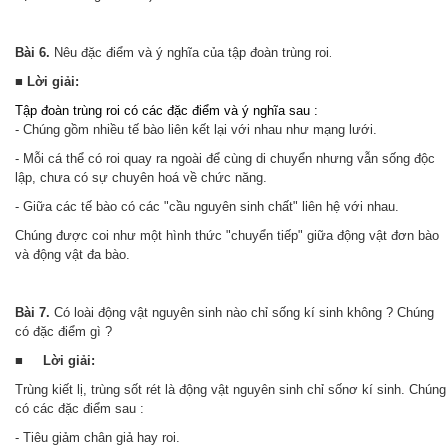
Bài 6.
Nêu đặc điểm và ý nghĩa của tập đoàn trùng roi
.
■ Lời giải:
Tập đoàn trùng roi có các đặc điểm và ý nghĩa sau :
- Chúng gồm nhiều tế bào liên kết lại với nhau như mạng lưới.
- Mỗi cá thể có roi quay ra ngoài để cùng di chuyển nhưng vẫn sống độc
lập, chưa có sự chuyên hoá về chức năng.
- Giữa các tế bào có các "cầu nguyên sinh chất" liên hệ với nhau.
Chúng được coi như một hình thức "chuyển tiếp" giữa động vật đơn bào
và động vật đa bào.
Bài 7.
Có loài động vật nguyên sinh nào chỉ sống kí sinh không ? Chúng
có đặc điểm gì ?
■ Lời giải:
Trùng kiết lị, trùng sốt rét là động vật nguyên sinh chỉ sốnơ kí sinh. Chúng
có các đặc điểm sau :
- Tiêu giảm chân giả hay roi.