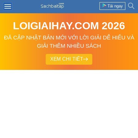
Tải ngay
LOIGIAIHAY.COM 2026
ĐÃ CẬP NHẬT BẢN MỚI VỚI LỜI GIẢI DỄ HIỂU VÀ
GIẢI THÊM NHIỀU SÁCH
XEM CHI TIẾT