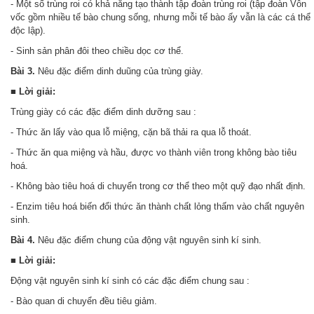
- Một số trùng roi có khả năng tạo thành tập đoàn trùng roi (tập đoàn Vôn
vốc gồm nhiều tế bào chung sống, nhưng mỗi tế bào ấy vẫn là các cá thể
độc lập).
- Sinh sản phân đôi theo chiều dọc cơ thể.
Bài 3.
Nêu đặc điểm dinh duũng của trùng giày.
■
Lời giải:
Trùng giày có các đặc điểm dinh dưỡng sau :
- Thức ăn lấy vào qua lỗ miệng, cặn bã thải ra qua lỗ thoát.
- Thức ăn qua miệng và hầu, được vo thành viên trong không bào tiêu
hoá.
- Không bào tiêu hoá di chuyển trong cơ thể theo một quỹ đạo nhất định.
- Enzim tiêu hoá biến đổi thức ăn thành chất lỏng thấm vào chất nguyên
sinh.
Bài 4.
Nêu đặc điểm chung của động vật nguyên sinh kí sinh.
■ Lời giải:
Động vật nguyên sinh kí sinh có các đặc điểm chung sau :
- Bào quan di chuyển đều tiêu giảm.