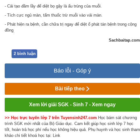
- Cải tạo đầm lầy để diệt bọ gậy là ấu trùng của muỗi.
- Tích cực ngủ màn, tẩm thuốc trừ muỗi vào vải màn.
- Phát hiện ra bệnh, cần chữa trị ngay để diệt ổ phát tán bệnh trong cộng
đồng
.
Sachbaitap.com
2 bình luận
Báo lỗi - Góp ý
Bài tiếp theo
Xem lời giải SGK - Sinh 7 - Xem ngay
>> Học trực tuyến lớp 7 trên Tuyensinh247.com
Học bám sát chương
trình SGK mới nhất của Bộ Giáo dục. Cam kết giúp học sinh lớp 7 học
tốt, hoàn trả học phí nếu học không hiệu quả. Phụ huynh và học sinh tham
khảo chi tiết khoá học tại: Link