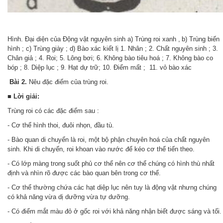
Hình. Đại diện của Động vật nguyên sinh a) Trùng roi xanh
,
b) Trùng biến
hình ; c) Trùng giày ; d) Bào xác kiết lị 1. Nhân ; 2. Chất nguyên sinh ; 3.
Chân giả ; 4. Roi; 5. Lông bơi; 6. Không bào tiêu hoá ;
7.
Không bào co
bóp ; 8. Diệp lục ; 9. Hạt dự trữ; 10. Điểm mất
; 11.
vỏ bào xác
Bài 2.
Nêu đặc điểm của trùng roi.
■ Lời giải:
Trùng roi có các đặc điểm sau :
- Cơ thể hình thoi, đuôi nhọn, đầu tù.
- Bào quan di chuyển là roi, một bộ phận chuyên hoá của chẩt nguyên
sinh. Khi di chuyển, roi khoan vào nước để kéo cơ thể tiến theo.
- Có lớp màng trong suốt phủ cơ thể nên cơ thể chúng có hình thù nhất
định và nhìn rõ được các bào quan bên trong cơ thể.
- Cơ thể thường chứa các hạt diệp lục nên tuy là động vật nhưng chúng
có khả năng vừa dị dưỡng vừa tự dưỡng.
- Có điểm mắt màu đỏ ở gốc roi với khả năng nhận biết được sáng và tối.