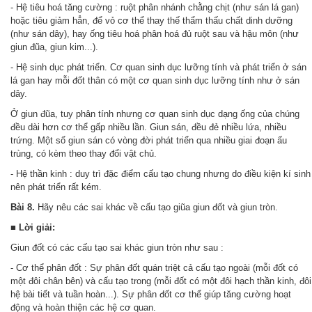
- Hệ tiêu hoá tăng cường : ruột phân nhánh chằng chịt (như sán lá gan)
hoặc tiêu giảm hẳn, để vỏ cơ thể thay thế thẩm thấu chất dinh dưỡng
(như sán dây), hay ống tiêu hoá phân hoá đủ ruột sau và hậu môn (như
giun đũa, giun kim...).
- Hệ sinh dục phát triển. Cơ quan sinh dục lưỡng tính và phát triển ở sán
lá gan hay mỗi đốt thân có một cơ quan sinh dục lưỡng tính như ở sán
dây.
Ở giun đũa, tuy phân tính nhưng cơ quan sinh dục dạng ống của chúng
đều dài hơn cơ thể gấp nhiều lần. Giun sán, đều đẻ nhiều lứa, nhiều
trứng. Một số giun sán có vòng đời phát triển qua nhiều giai đoạn ấu
trùng, có kèm theo thay đổi vật chủ.
- Hệ thần kinh : duy trì đặc điểm cấu tạo chung nhưng do điều kiện kí sinh
nên phát triển rất kém.
Bài 8.
Hãy nêu các sai khác về cấu tạo giũa giun đốt và giun tròn.
■ Lời giải:
Giun đốt có các cấu tạo sai khác giun tròn như sau :
- Cơ thể phân đốt : Sự phân đốt quán triệt cả cấu tạo ngoài (mỗi đốt có
một đôi chân bên) và cấu tạo trong (mỗi đốt có một đôi hạch thần kinh, đôi
hệ bài tiết và tuần hoàn...). Sự phân đốt cơ thể giúp tăng cường hoạt
động và hoàn thiện các hệ cơ quan.