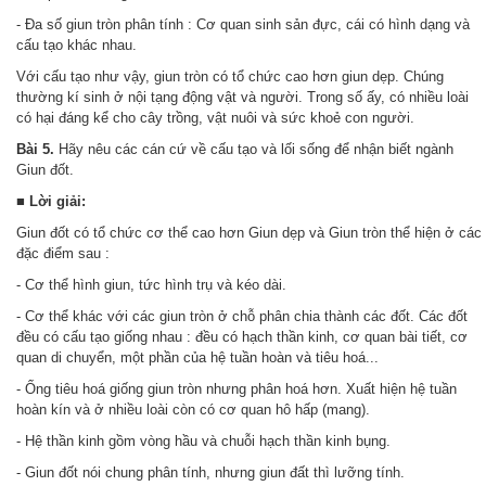
- Đa số giun tròn phân tính : Cơ quan sinh sản đực, cái có hình dạng và
cấu tạo khác nhau.
Với cấu tạo như vậy, giun tròn có tổ chức cao hơn giun dẹp. Chúng
thường kí sinh ở nội tạng động vật và người. Trong số ấy, có nhiều loài
có hại đáng kể cho cây trồng, vật nuôi và sức khoẻ con người.
Bài 5.
Hãy nêu các cán cứ về cấu tạo và lối sống để nhận biết ngành
Giun đốt.
■ Lời giải:
Giun đốt có tổ chức cơ thể cao hơn Giun dẹp và Giun tròn thể hiện ở các
đặc điểm sau :
- Cơ thể hình giun, tức hình trụ và kéo dài.
- Cơ thể khác với các giun tròn ở chỗ phân chia thành các đốt. Các đốt
đều có cấu tạo giống nhau : đều có hạch thần kinh, cơ quan bài tiết, cơ
quan di chuyển, một phần của hệ tuần hoàn và tiêu hoá...
- Ống tiêu hoá giống giun tròn nhưng phân hoá hơn. Xuất hiện hệ tuần
hoàn kín và ở nhiều loài còn có cơ quan hô hấp (mang).
- Hệ thần kinh gồm vòng hầu và chuỗi hạch thần kinh bụng.
- Giun đốt nói chung phân tính, nhưng giun đất thì lưỡng tính.