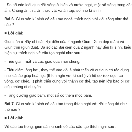
- Đa số các loài giun đốt sống ở biển và nước ngọt, một số sống trong đất
ẩm. Chúng ăn thịt, ăn thực vật và ăn tạp, số nhỏ kí sinh.
Bài 6.
Giun sán kí sinh có cấu tạo ngoài thích nghi với đòi sống như thê
nào ?
■ Lời giải:
Giun sán ở đây chỉ các đại diện của 2 ngành Giun : Giun dẹp (sán) và
Giun tròn (giun đũa). Đa số các đại diện của 2 ngành này đều kí sinh, biểu
hiện sự thích nghi về cấu tạo ngoài như sau :
- Tiêu giảm mắt và các giác quan nói chung.
- Tiêu giảm lông bơi, thay thế vào đó là phát triển vỏ cuticun có tác dụng
như cái áo giáp hoá học (thích nghi với kí sinh) và hệ cơ (cơ dọc, cơ
vòng, cơ chéo...) phát triển cùng với thành cơ thể, tạo nên lớp bao bì cơ
giúp chúng di chuyển.
- Tăng cường giác bám, một số có thêm móc bám.
Bài 7.
Giun sán kí sinh có cấu tạo trong thích nghi với đời sống đó như
thê nào ?
■ Lời giải:
Về cấu tạo trong, giun sán kí sinh có các cấu tạo thích nghi sau :