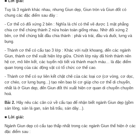
■ Lời giải:
Tuy là 3 ngành khác nhau, nhưng Giun dẹp, Giun tròn và Giun đốt có
chung các đặc điểm sau đây :
- Cơ thể có đối xứng 2 bên : Nghĩa là chỉ có thể vẽ được 1 mặt phẳng
chia cơ thể chúng thành 2 nửa hoàn toàn giống nhau. Nhờ đối xứng 2
bên, cơ thể chúng bắt đầu chia thành : phải và trái, đầu và đuôi, lưng và
bụng.
- Thành cơ thể có cấu tạo 3 lớp : Khác với ruột khoang, đến các ngành
Giun, thành cơ thể xuất hiện lớp giữa. Chính lớp này đã hình thành nên
hệ cơ, mô liên kết, các tuyến nội tiết và thành mạch máu… là đặc điểm
quan trọng của các động vật có tổ chức cơ thể cao.
- Thành cơ thể có sự liên kết chặt chẽ của các loại cơ (cơ vòng, cơ dọc,
cơ chéo, cơ lưng bụng...) tạo nên bao bì cơ giúp cho cơ thể di chuyển,
nhất là ở Giun dẹp, đến Giun đốt thì xuất hiện cơ quan di chuyển chuyên
hoá.
Bài 2.
Hãy nêu các căn cứ về cấu tạo để nhận biết ngành Giun dẹp (gồm
sán lông, sán lá gan, sán bã trẩu, sán dây...).
■ Lời giải:
Ngành Giun dẹp có cấu tạo thấp nhất trong các ngành Giun thể hiện ở các
đặc điểm sau :