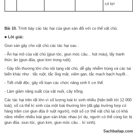
có lợi
Bài 10.
Trình bày các tác hại của giun sán đối với co thể vật chủ.
■ Lời giải:
Giun sán gây cho vật chủ các tác hại sau :
- Ăn hại mô của vật chủ (giun tóc, giun móc câu... hút máu), lấy tranh
thức ăn (giun đũa, giun kim trong ruột).
- Gây tổn thương lớn cho nội tạng vật chủ, dễ gây nhiễm trùng và các tai
biến khác như : tắc ruột, tắc ống mật, viêm gan, tắc mạch bạch huyết...
- Tiết chất độc, gây rối loạn các chức năng sinh lí cơ thể.
- Làm giảm năng suất của vật nuôi, cây trồng.
Các tác hại trên rất lớn vì số lượng loài kí sinh nhiều (hiện biết tới 12 000
loài), số cá thể kí sinh của một loài thường lớn (đã gặp trường hợp có
hàng trăm con giun đũa ở ruột người), một số cơ thế vật chủ lại có khả
nãns nhiễm nhiều loài giun sán khác nhau (ví dụ, người có thể cùng lúc bị
giun đũa. siun tóc, giun kim, giun móc câu... kí sinh).
Sachbaitap.com