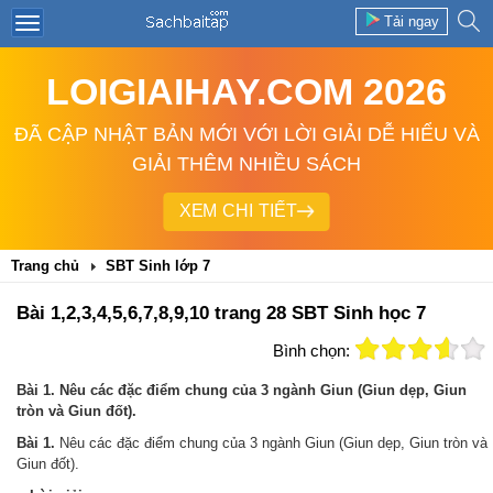
Tải ngay
LOIGIAIHAY.COM 2026
ĐÃ CẬP NHẬT BẢN MỚI VỚI LỜI GIẢI DỄ HIỂU VÀ
GIẢI THÊM NHIỀU SÁCH
XEM CHI TIẾT
Trang chủ
SBT Sinh lớp 7
Bài 1,2,3,4,5,6,7,8,9,10 trang 28 SBT Sinh học 7
Bình chọn:
Bài 1. Nêu các đặc điểm chung của 3 ngành Giun (Giun dẹp, Giun
tròn và Giun đốt).
Bài 1.
Nêu các đặc điểm chung của 3 ngành Giun (Giun dẹp, Giun tròn và
Giun đốt).