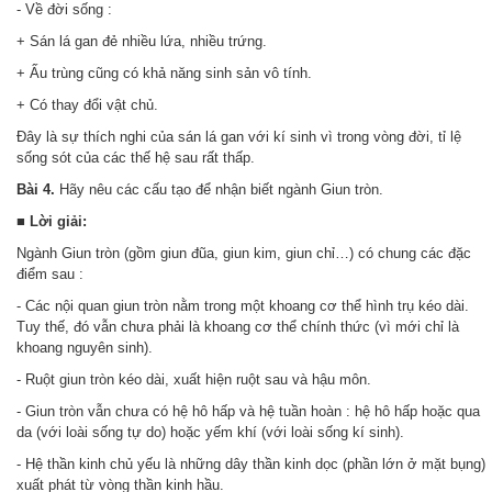
- Về đời sống :
+ Sán lá gan đẻ nhiều lứa, nhiều trứng.
+ Ấu trùng cũng có khả năng sinh sản vô tính.
+ Có thay đổi vật chủ.
Đây là sự thích nghi của sán lá gan với kí sinh vì trong vòng đời, tỉ lệ
sống sót của các thế hệ sau rất thấp.
Bài 4.
Hãy nêu các cấu tạo để nhận biết ngành Giun tròn.
■ Lời giải:
Ngành Giun tròn (gồm giun đũa, giun kim, giun chỉ…) có chung các đặc
điểm sau :
- Các nội quan giun tròn nằm trong một khoang cơ thể hình trụ kéo dài.
Tuy thế, đó vẫn chưa phải là khoang cơ thể chính thức (vì mới chỉ là
khoang nguyên sinh).
- Ruột giun tròn kéo dài, xuất hiện ruột sau và hậu môn.
- Giun tròn vẫn chưa có hệ hô hấp và hệ tuần hoàn : hệ hô hấp hoặc qua
da (với loài sống tự do) hoặc yếm khí (với loài sống kí sinh).
- Hệ thần kinh chủ yếu là những dây thần kinh dọc (phần lớn ở mặt bụng)
xuất phát từ vòng thần kinh hầu.