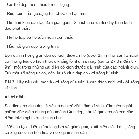
- Cơ thể dẹp theo chiều lưng - bụng.
- Ruột còn cấu tạo dạng túi, chưa có hậu môn.
- Hệ thần kinh cấu tạo đơn giản gồm : 2 hạch não và đôi dây thần kinh
dọc phát triển.
- Hệ hô hấp và hệ tuần hoàn còn thiếu.
- Hầu hết giun dẹp lưỡng tính.
Bên cạnh những giun dẹp có kích thước nhỏ (dưới 1mm như sán lá máu)
có những loài có kích thước khổng lồ như sán dây (dài từ 2 - 3m đến 8 -
9m), một trong những đại diện có kích thước dài nhất của các ngành giun.
Trừ một số sống tự do, còn đa số giun dẹp có đời sống kí sinh.
Bài 3.
Hãy nêu cấu tạo và đời sống của sán lá gan thích nghi vói đời sống
kí sinh.
■ Lời giải:
Đại diện cho giun dẹp là sán lá gan có đời sống kí sinh. Cho nên ngoài
những đặc điểm chung của ngành Giun dẹp, sán lá gan còn có các đặc
điểm thích nghi với kí sinh như :
- Về cấu tạo : Tiêu giảm lông bơi và giác quan, xuất hiện giác bám, tăng
cường cơ quan tiêu hoá và cơ quan sinh sản.