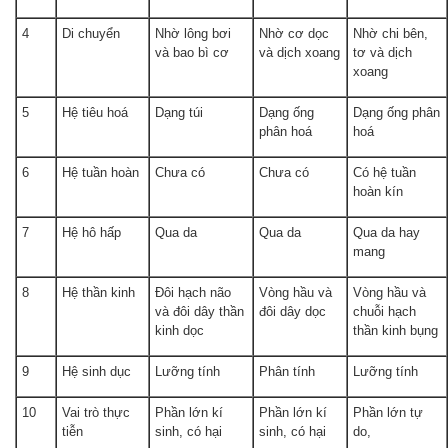
4
Di chuyển
Nhờ lông bơi
Nhờ cơ dọc
Nhờ chi bên,
và bao bì cơ
và dịch xoang
tơ và dịch
xoang
5
Hệ tiêu hoá
Dạng túi
Dạng ống
Dạng ống phân
phân hoá
hoá
6
Hệ tuần hoàn
Chưa có
Chưa có
Có hệ tuần
hoàn kín
7
Hệ hô hấp
Qua da
Qua da
Qua da hay
mang
8
Hệ thần kinh
Đôi hạch não
Vòng hầu và
Vòng hầu và
và đôi dây thần
đôi dây dọc
chuỗi hạch
kinh dọc
thần kinh bụng
9
Hệ sinh dục
Lưỡng tính
Phân tính
Lưỡng tính
10
Vai trò thực
Phần lớn kí
Phần lớn kí
Phần lớn tự
tiễn
sinh, có hại
sinh, có hại
do,