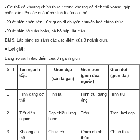
- Cơ thể có khoang chính thức : trong khoang có dịch thể xoang, góp
phần xúc tiến các quá trình sinh lí của cơ thể.
- Xuất hiện chân bên : Cơ quan di chuyển chuyên hoá chính thức.
- Xuất hiện hộ tuần hoàn, hệ hô hấp đầu tiên.
Bài 9.
Lập bảng so sánh các đặc điểm của 3 ngành giun.
■ Lời giải:
Bảng so sánh đặc điểm của 3 ngành giun
STT
Tên ngành
Giun dẹp
Giun tròn
Giun đỏt
Đặc
(giun đũa
(giun đất)
(sán lá gan)
người)
1
Hình dáng cơ
Hình lá
Hình trụ, dạng
Hình trụ
thể
ống
2
Tiết diện
Dẹp chiều lưng
Tròn
Tròn, hơi dẹp
ngang
bụng
3
Khoang cơ
Chưa có
Chựa chính
Chính thức
thể
thức