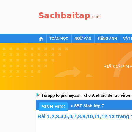
TOÁN HỌC
NGỮ VĂN
TIẾNG ANH
VẬT 
ĐÃ CẬP NH
Tải app loigiaihay.com cho Android để lưu và x
SBT Sinh lớp 7
SINH HỌC
Bài 1,2,3,4,5,6,7,8,9,10,11,12,13 tran