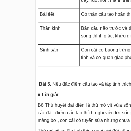
dày, ruột non, manh tràng
Bài tiết
Có thận cấu tạo hoàn th
Thần kinh
Bán cầu não trước và ti
song thính giác, khứu gi
Sinh sản
Con cái có buồng trứng,
tinh và cơ quan giao ph
Bài 5.
Nêu đặc điểm cấu tạo và tập tính thíc
■ Lời giải:
Bộ Thú huyệt đại diện là thú mỏ vịt vừa s
các đặc điểm cấu tạo thích nghi với đời số
màng bơi, con cái có tuyến sữa nhưng chưa 
Thú mỏ vịt có tập tính thích nghi với đời sốn