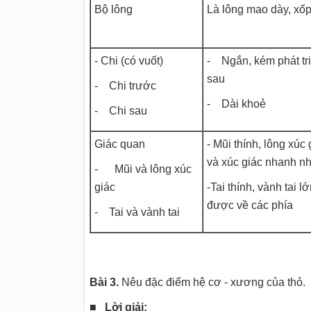
Bộ lông
Là lông mao dày, xố
- Chi (có vuốt)
- Ngắn, kém phát tri
sau
- Chi trước
- Dài khoẻ
- Chi sau
Giác quan
- Mũi thính, lông xúc
và xúc giác nhanh n
- Mũi và lông xúc
giác
-Tai thính, vành tai l
được về các phía
- Tai và vành tai
Bài 3.
Nêu đặc điểm hệ cơ - xương của thỏ.
■ Lời giải: