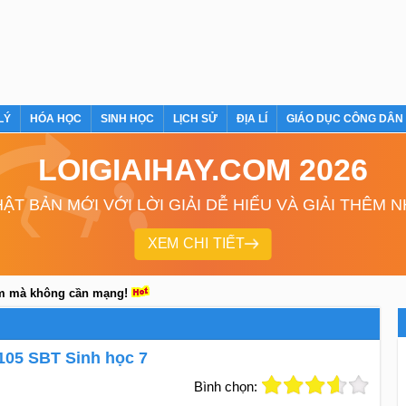
LÝ
HÓA HỌC
SINH HỌC
LỊCH SỬ
ĐỊA LÍ
GIÁO DỤC CÔNG DÂN
LOIGIAIHAY.COM 2026
ẬT BẢN MỚI VỚI LỜI GIẢI DỄ HIỂU VÀ GIẢI THÊM 
XEM CHI TIẾT
em mà không cần mạng!
g 105 SBT Sinh học 7
Bình chọn: