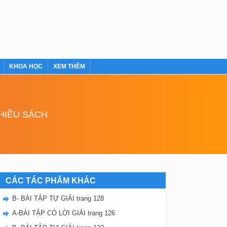
KHOA HỌC
XEM THÊM
NHIỀU SÁCH
CÁC TÁC PHẨM KHÁC
B- BÀI TẬP TỰ GIẢI trang 128
A-BÀI TẬP CÓ LỜI GIẢI trang 126