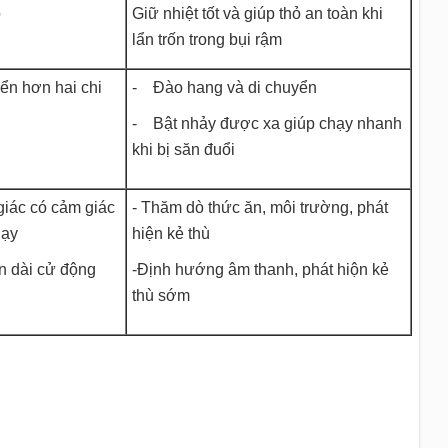
p
Giữ nhiệt tốt và giúp thỏ an toàn khi
lẩn trốn trong bụi rậm
ển hơn hai chi
- Đào hang và di chuyển
- Bật nhảy được xa giúp chạy nhanh
khi bị săn đuổi
 giác có cảm giác
- Thăm dò thức ăn, môi trường, phát
hạy
hiện kẻ thù
ớn dài cử động
-Định hướng âm thanh, phát hiộn kẻ
thù sớm