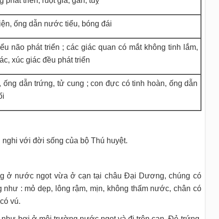
 phát triển, ruột già, gan, tuỵ
iện, ống dẫn nước tiểu, bóng đái
ểu não phát triển ; các giác quan có mắt không tinh lắm,
ác, xúc giác đều phát triển
 ống dẫn trứng, tử cung ; con đực có tinh hoàn, ống dẫn
ối
h nghi với đời sống của bộ Thú huyệt.
ống ở nước ngọt vừa ở cạn tại châu Đại Dương, chúng có
ng như : mỏ dẹp, lông rậm, mịn, không thấm nước, chân có
có vú.
g như bơi ở môi trường nước ngọt và đi trên cạn. Đẻ trứng,