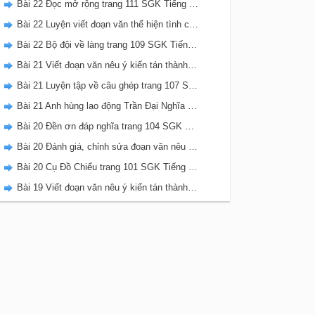
Bài 22 Đọc mở rộng trang 111 SGK Tiếng Việt 5 Kết nối tri thức tập 2
Bài 22 Luyện viết đoạn văn thể hiện tình cảm, cảm xúc về một sự việc trang 111 SGK Tiếng Việt 5 Kết nối tri thức tập 2
Bài 22 Bộ đội về làng trang 109 SGK Tiếng Việt 5 Kết nối tri thức tập 2
Bài 21 Viết đoạn văn nêu ý kiến tán thành một sự việc, hiện tượng (Bài viết số 2) trang 108 SGK Tiếng Việt 5 Kết nối tri thức tập 2
Bài 21 Luyện tập về câu ghép trang 107 SGK Tiếng Việt 5 Kết nối tri thức tập 2
Bài 21 Anh hùng lao động Trần Đại Nghĩa trang 106 SGK Tiếng Việt 5 Kết nối tri thức tập 2
Bài 20 Đền ơn đáp nghĩa trang 104 SGK Tiếng Việt 5 Kết nối tri thức tập 2
Bài 20 Đánh giá, chỉnh sửa đoạn văn nêu ý kiến tán thành một sự vật, hiện tượng trang 103 SGK Tiếng Việt 5 Kết nối tri thức tập 2
Bài 20 Cụ Đồ Chiểu trang 101 SGK Tiếng Việt 5 Kết nối tri thức tập 2
Bài 19 Viết đoạn văn nêu ý kiến tán thành một sự việc, hiện tượng (Bài viết số 1) trang 100 SGK Tiếng Việt 5 Kết nối tri thức tập 2