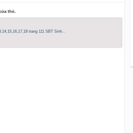
của thỏ.
3,14,15,16,17,18 trang 111 SBT Sinh...