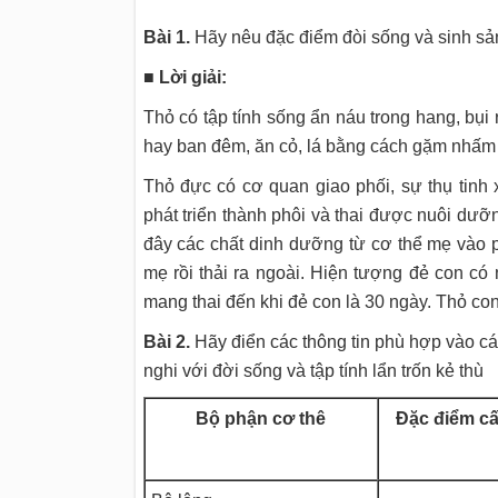
Bài 1.
Hãy nêu đặc điểm đòi sống và sinh sản
■ Lời giải:
Thỏ có tập tính sống ẩn náu trong hang, bụi 
hay ban đêm, ăn cỏ, lá bằng cách gặm nhấm 
Thỏ đực có cơ quan giao phối, sự thụ tinh x
phát triển thành phôi và thai được nuôi dưỡ
đây các chất dinh dưỡng từ cơ thể mẹ vào p
mẹ rồi thải ra ngoài. Hiện tượng đẻ con có 
mang thai đến khi đẻ con là 30 ngày. Thỏ c
Bài 2.
Hãy điển các thông tin phù hợp vào các
nghi với đời sống và tập tính lẩn trốn kẻ thù
Bộ phận cơ thê
Đặc điểm cấ