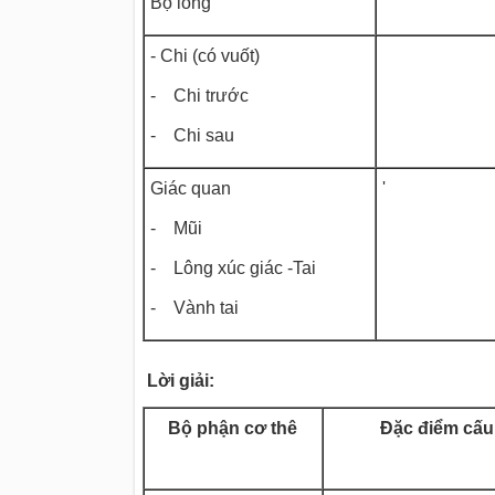
Bộ lông
- Chi (có vuốt)
- Chi trước
- Chi sau
Giác quan
'
- Mũi
- Lông xúc giác -Tai
- Vành tai
Lời giải:
Bộ phận cơ thê
Đặc điểm cấu