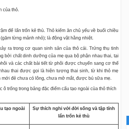
 của thỏ.
rậm để lẩn trốn kẻ thù. Thỏ kiếm ăn chủ yếu về buổi chiều
(gặm từng mảnh nhỏ); là động vật hằng nhiệt.
ảy ra trong cơ quan sinh sản của thỏ cái. Trứng thụ tinh
ng bởi chất dinh dưỡng của mẹ qua bộ phận nhau thai, tại
hôi và các chất bài tiết từ phôi được chuyển sang cơ thể
nhau thai được gọi là hiện tượng thai sinh, từ khi thỏ mẹ
on mới đẻ chưa có lông, chưa mở mắt, được bú sữa mẹ.
 ô trống trong bảng đặc điểm cấu tạo ngoài cùa thỏ thích
u tạo ngoài
Sự thích nghi với đời sống và tập tính
lẩn trốn kẻ thù