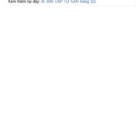
Xem thêm tại đây:
B- BÀI TẬP TỰ GIẢI trang 111