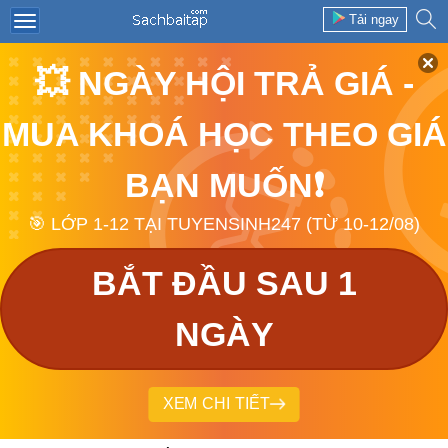
Tải ngay
💥 NGÀY HỘI TRẢ GIÁ -
MUA KHOÁ HỌC THEO GIÁ
BẠN MUỐN❗
🎯 LỚP 1-12 TẠI TUYENSINH247 (TỪ 10-12/08)
BẮT ĐẦU SAU 1
NGÀY
XEM CHI TIẾT