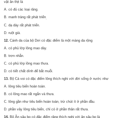
vật ăn thịt là
A. có đủ các loại răng.
B. manh tràng rất phát triển
.
C. dạ dày rất phát triển.
D. ruột già.
12.
Cánh da của bộ Dơi có đặc điểm là một màng da rộng
A. có phủ lớp lông mao dày.
B. trơn nhẵn.
C. có phủ lớp ỉông mao thưa.
D. có tiết chất dính để bắt muỗi.
13.
Bộ Cá voi có đặc điểm lông thích nghi với đời sống ở nước như
A. lông tiêu biến hoàn toàn.
B. có lông mao rất ngắn và thưa.
C. lông gần như tiêu biến hoàn toàn, trừ chút ít ở phần đầu.
D. phần vây lông tiêu biến, chỉ có ở phần thân rất thưa.
14.
Bộ Ăn sâu bọ có đặc điểm răng thích nghi với ăn sâu bọ là