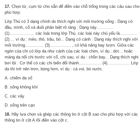
17.
Chọn từ, cụm từ cho sẵn để điền vào chỗ trống trong các câu sau cho
phù hợp:
Lớp Thú có 3 dạng chính do thích nghi với môi trường sống : Dạng có
đầu, mình, cổ và đuôi phân biệt rõ ràng : Dạng này..............
(1).................... các loài trong lớp Thú, các loài này chủ yếu là..............
(2).... ví dụ : mèo, thỏ, trâu, bò... Dạng có cánh : Dạng này thích nghi với
môi trường............... (3)................. , có khả năng bay lượn. Giữa các
ngón của chi có lớp da như cánh của các loài chim, ví dụ : dơi... hoặc
màng da nối chi trước với cổ, chi sau, ví dụ : chồn bay... Dạng thích nghi
bơi lội : Cơ thể có các chi biến đổi thành.................. (4).................. Lớp
da thì trở nên trơn, bóng hơn, ví dụ : cá voi, bò nước.
A. chiếm đa số
B. sống không khí
C. các vây
D. sống trên cạn
18.
Hãy lựa chọn và ghép các thông tin ở cột B sao cho phù hợp với các
thông tin ở cột A rồi điền vào cột c.