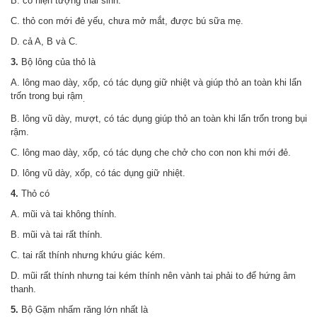
B. có hiện tượng thai sinh.
C. thỏ con mới đẻ yếu, chưa mở mắt, được bú sữa mẹ.
D. cả A, B và C.
3.
Bộ lông của thỏ là
A. lông mao dày, xốp, có tác dụng giữ nhiệt và giúp thỏ an toàn khi lẩn
trốn trong bụi rậm
.
B. lông vũ dày, mượt, có tác dụng giúp thỏ an toàn khi lẩn trốn trong bụi
rậm.
C. lông mao dày, xốp, có tác dụng che chở cho con non khi mới đẻ.
D. lông vũ dày, xốp, có tác dụng giữ nhiệt.
4.
Thỏ có
A. mũi và tai không thính.
B. mũi và tai rất thính.
C. tai rất thính nhưng khứu giác kém.
D. mũi rất thính nhưng tai kém thính nên vành tai phải to để hứng âm
thanh.
5.
Bộ Gặm nhấm răng lớn nhất là