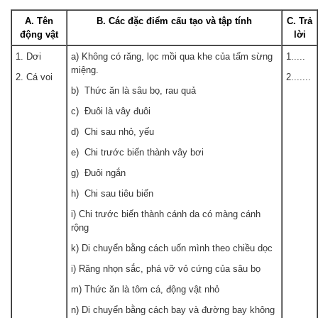
A. Tên
B. Các đặc điểm cấu tạo và tập tính
C. Trả
động vật
lời
1. Dơi
a) Không có răng, lọc mồi qua khe của tấm sừng
1.....
miệng.
2. Cá voi
2.......
b) Thức ăn là sâu bọ, rau quả
c) Đuôi là vây đuôi
d) Chi sau nhỏ, yếu
e) Chi trước biến thành vây bơi
g) Đuôi ngắn
h) Chi sau tiêu biến
i) Chi trước biến thành cánh da có màng cánh
rộng
k) Di chuyển bằng cách uốn mình theo chiều dọc
i) Răng nhọn sắc, phá vỡ vỏ cứng của sâu bọ
m) Thức ăn là tôm cá, động vật nhỏ
n) Di chuyển bằng cách bay và đường bay không