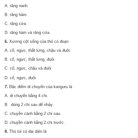
A. răng nanh.
B. răng hàm.
C. răng cửa.
D. răng hàm và răng cửa.
6.
Xương cột sống của thỏ có đoạn
A. cổ, ngực, thắt lưng, chậu và đuôi.
B. cổ, ngực, thắt lưng, đuôi.
C. cổ, ngực, chậu và đuôi
.
D. cổ, ngực, đuôi.
7.
Đặc điểm di chuyển của kanguru là
A. di chuyển bằng 4 chi.
B. dùng 2 chi sau để nhảy.
C. chuyền cành bằng 2 chi sau.
D. chuyền cành bằng 2 chi trước.
8.
Thú túi có đại diện là