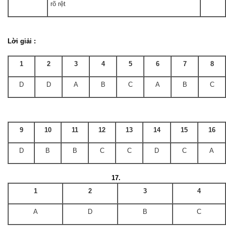
rõ rệt
Lời giải :
1
2
3
4
5
6
7
8
D
D
A
B
C
A
B
C
9
10
11
12
13
14
15
16
D
B
B
C
C
D
C
A
17.
1
2
3
4
A
D
B
C