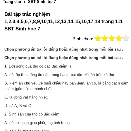
Trang chủ
SBT Sinh lớp 7
Bài tập trắc nghiệm
1,2,3,4,5,6,7,8,9,10,11,12,13,14,15,16,17,18 trang 111
SBT Sinh học 7
Bình chọn:
Chọn phương án trả lời đúng hoặc đúng nhất trong mỗi bài sau .
Chọn phương án trả lời đúng hoặc đúng nhất trong mỗi bài sau .
1.
Đời sống của thỏ có các đặc điểm là
A. có tập tính sống ấn náu trong hang, bụi rậm đế lấn trốn kẻ thù
B. kiếm ăn chủ yếu về buổi chiều hay ban đêm, ăn cỏ, lá bằng cách gặm
nhấm (gặm từng mảnh nhỏ).
C. là động vật hằng nhiệt.
D. cả A, B và C.
2.
Sinh sản của thỏ có đặc điểm
A. có cơ quan giao phối, thụ tinh trong.