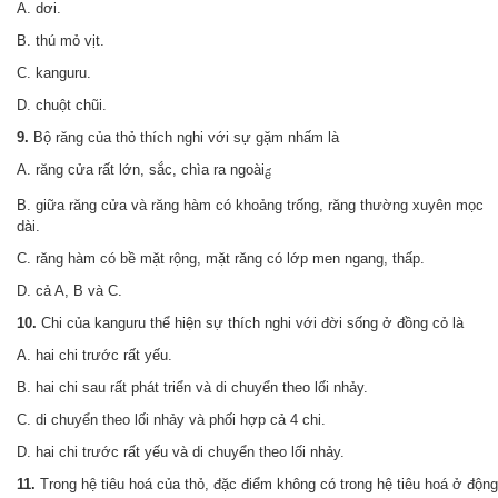
A. dơi.
B. thú mỏ vịt.
C. kanguru.
D. chuột chũi.
9.
Bộ răng của thỏ thích nghi với sự gặm nhấm là
A. răng cửa rất lớn, sắc, chìa ra ngoài
ế
B. giữa răng cửa và răng hàm có khoảng trống, răng thường xuyên mọc
dài.
C. răng hàm có bề mặt rộng, mặt răng có lớp men ngang, thấp.
D. cả A, B và C.
10.
Chi của kanguru thể hiện sự thích nghi với đời sống ở đồng cỏ là
A. hai chi trước rất yếu.
B. hai chi sau rất phát triển và di chuyển theo lối nhảy.
C. di chuyển theo lối nhảy và phối hợp cả 4 chi.
D. hai chi trước rất yếu và di chuyển theo lối nhảy.
11.
Trong hệ tiêu hoá của thỏ, đặc điểm không có trong hệ tiêu hoá ở động