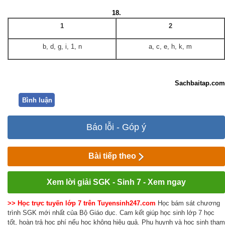
18.
1
2
b, d, g, i, 1, n
a, c, e, h, k, m
Sachbaitap.com
Bình luận
Báo lỗi - Góp ý
Bài tiếp theo
Xem lời giải SGK - Sinh 7 - Xem ngay
>> Học trực tuyến lớp 7 trên Tuyensinh247.com
Học bám sát chương
trình SGK mới nhất của Bộ Giáo dục. Cam kết giúp học sinh lớp 7 học
tốt, hoàn trả học phí nếu học không hiệu quả. Phụ huynh và học sinh tham