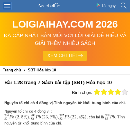
Tải ngay
LOIGIAIHAY.COM 2026
ĐÃ CẬP NHẬT BẢN MỚI VỚI LỜI GIẢI DỄ HIỂU VÀ
GIẢI THÊM NHIỀU SÁCH
XEM CHI TIẾT
Trang chủ
SBT Hóa lớp 10
Bài 1.28 trang 7 Sách bài tập (SBT) Hóa học 10
Bình chọn:
Nguyên tố chì có 4 đồng vị.Tính nguyên tử khối trung bình của chì.
Nguyên tố chì có 4 đồng vị :
82
204
P
b
(
2
,
5
%
)
,
82
206
P
b
(
23
,
7
%
)
,
82
207
P
b
(
22
,
4
%
)
,
82
208
P
b
204
206
207
208
(
2
,
5
%
)
,
(
23
,
7
%
)
,
(
22
,
4
%
)
,
còn lại là
. Tính
P
b
P
b
P
b
P
b
82
82
82
82
nguyên tử khối trung bình của chì.