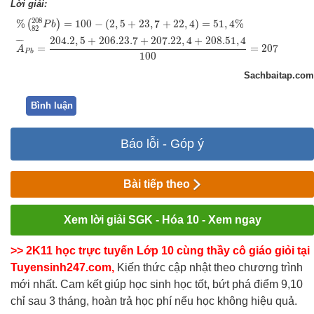
Lời giải:
%
(
82
208
P
b
)
=
100
−
(
2
,
5
+
23
,
7
+
22
,
4
)
=
51
,
4
%
A
¯
P
b
=
204.2
,
5
+
206.23.
208
%
=
100
−
(
2
,
5
+
23
,
7
+
22
,
4
)
=
51
,
4
%
(
)
P
b
82
204.2
,
5
+
206.23.7
+
207.22
,
4
+
208.51
,
4
¯
¯¯
¯
=
=
207
A
P
b
100
Sachbaitap.com
Bình luận
Báo lỗi - Góp ý
Bài tiếp theo
Xem lời giải SGK - Hóa 10 - Xem ngay
>> 2K11 học trực tuyến Lớp 10 cùng thầy cô giáo giỏi tại
Tuyensinh247.com,
Kiến thức cập nhật theo chương trình
mới nhất. Cam kết giúp học sinh học tốt, bứt phá điểm 9,10
chỉ sau 3 tháng, hoàn trả học phí nếu học không hiệu quả.