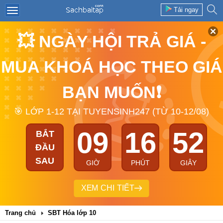
Tải ngay
💥 NGÀY HỘI TRẢ GIÁ -
MUA KHOÁ HỌC THEO GIÁ
BẠN MUỐN❗
🎯 LỚP 1-12 TẠI TUYENSINH247 (TỪ 10-12/08)
09
16
52
BẮT
ĐẦU
SAU
GIỜ
PHÚT
GIÂY
XEM CHI TIẾT
Trang chủ
SBT Hóa lớp 10