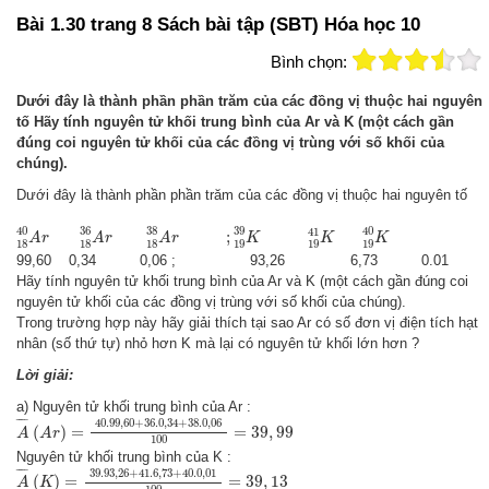
Bài 1.30 trang 8 Sách bài tập (SBT) Hóa học 10
Bình chọn:
Dưới đây là thành phần phần trăm của các đồng vị thuộc hai nguyên
tố Hãy tính nguyên tử khối trung bình của Ar và K (một cách gần
đúng coi nguyên tử khối của các đồng vị trùng với số khối của
chúng).
Dưới đây là thành phần phần trăm của các đồng vị thuộc hai nguyên tố
18
40
A
r
18
36
A
r
18
38
A
r
;
19
39
K
19
41
K
19
40
K
40
36
38
39
40
41
;
A
r
A
r
A
r
K
K
K
18
18
18
19
19
19
99,60 0,34 0,06 ; 93,26 6,73 0.01
Hãy tính nguyên tử khối trung bình của Ar và K (một cách gần đúng coi
nguyên tử khối của các đồng vị trùng với số khối của chúng).
Trong trường hợp này hãy giải thích tại sao Ar có số đơn vị điện tích hạt
nhân (số thứ tự) nhỏ hơn K mà lại có nguyên tử khối lớn hơn ?
Lời giải:
a) Nguyên tử khối trung bình của Ar :
A
¯
(
A
r
)
=
40.99
,
60
+
36.0
,
34
+
38.0
,
06
100
=
39
,
99
¯
¯¯
¯
40.99
,
60
+
36.0
,
34
+
38.0
,
06
(
)
=
=
39
,
99
A
A
r
100
Nguyên tử khối trung bình của K :
A
¯
(
K
)
=
39.93
,
26
+
41.6
,
73
+
40.0
,
01
100
=
39
,
13
¯
¯¯
¯
39.93
,
26
+
41.6
,
73
+
40.0
,
01
(
)
=
=
39
,
13
A
K