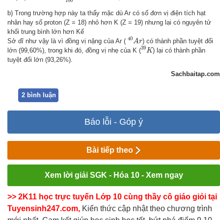
100
b) Trong trường hợp này ta thấy mặc dù Ar có số đơn vị điện tích hạt
nhân hay số proton (Z = 18) nhỏ hơn K (Z = 19) nhưng lại có nguyên tử
khối trung bình lớn hơn Kế
40
A
r
40
Sở dĩ như vậy là vì đồng vị nặng của Ar (
) có thành phần tuyệt đối
A
r
39
K
39
lớn (99,60%), trong khi đó, đồng vị nhẹ của K (
) lại có thành phần
K
tuyệt đối lớn (93,26%).
Sachbaitap.com
2 bình luận
Báo lỗi - Góp ý
Bài tiếp theo
Xem lời giải SGK - Hóa 10 - Xem ngay
>> 2K11 học trực tuyến Lớp 10 cùng thầy cô giáo giỏi tại
Tuyensinh247.com,
Kiến thức cập nhật theo chương trình