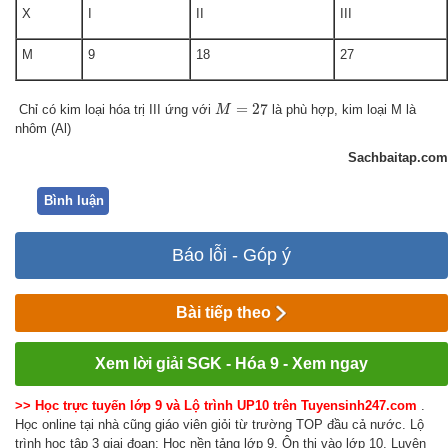
X
I
II
III
M
9
18
27
M
=
27
=
27
Chỉ có kim loại hóa trị III ứng với
là phù hợp, kim loại M là
M
nhôm (Al)
Sachbaitap.com
Bình luận
Báo lỗi - Góp ý
Bài tiếp theo
Xem lời giải SGK - Hóa 9 - Xem ngay
>> Học trực tuyến lớp 9 và Lộ trình UP10 trên Tuyensinh247.com
.
Học online tại nhà cũng giáo viên giỏi từ trường TOP đầu cả nước. Lộ
trình học tập 3 giai đoạn: Học nền tảng lớp 9, Ôn thi vào lớp 10, Luyện