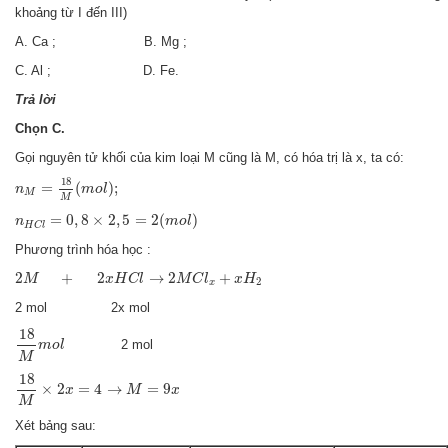
khoảng từ I đến III)
A. Ca ; B. Mg ;
C. Al ; D. Fe.
Trả lời
Chọn C.
Gọi nguyên tử khối của kim loại M cũng là M, có hóa trị là x, ta có:
n
M
=
18
M
(
m
o
l
)
;
18
=
(
)
;
n
m
o
l
M
M
n
H
C
l
=
0
,
8
×
2
,
5
=
2
(
m
o
l
)
=
0
,
8
×
2
,
5
=
2
(
)
n
m
o
l
H
C
l
Phương trình hóa học :
2
M
+
2
x
H
C
l
→
2
M
C
l
x
+
x
H
2
2
+
2
→
2
+
M
x
H
C
l
M
C
l
x
H
2
x
2 mol 2x mol
18
M
m
o
l
18
2 mol
m
o
l
M
18
M
×
2
x
=
4
→
M
=
9
x
18
×
2
=
4
→
=
9
x
M
x
M
Xét bảng sau: