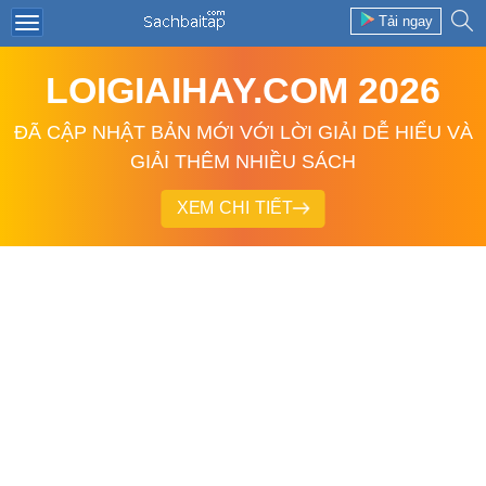
Tải ngay
LOIGIAIHAY.COM 2026
ĐÃ CẬP NHẬT BẢN MỚI VỚI LỜI GIẢI DỄ HIỂU VÀ
GIẢI THÊM NHIỀU SÁCH
XEM CHI TIẾT