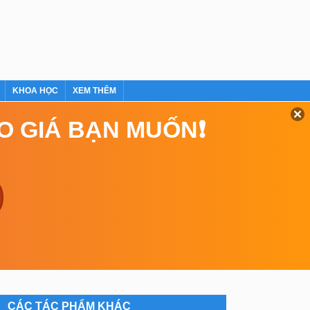
KHOA HỌC
XEM THÊM
EO GIÁ BẠN MUỐN❗
CÁC TÁC PHẨM KHÁC