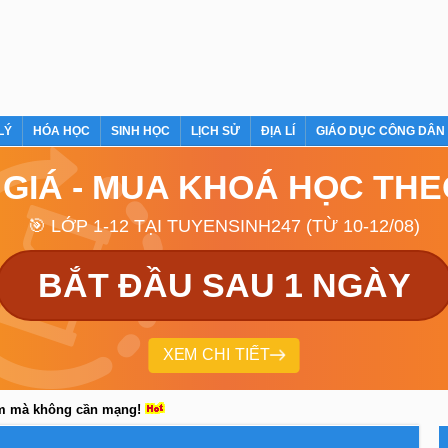
LÝ
HÓA HỌC
SINH HỌC
LỊCH SỬ
ĐỊA LÍ
GIÁO DỤC CÔNG DÂN
 GIÁ - MUA KHOÁ HỌC TH
🎯 LỚP 1-12 TẠI TUYENSINH247 (TỪ 10-12/08)
BẮT ĐẦU SAU 1 NGÀY
XEM CHI TIẾT
em mà không cần mạng!