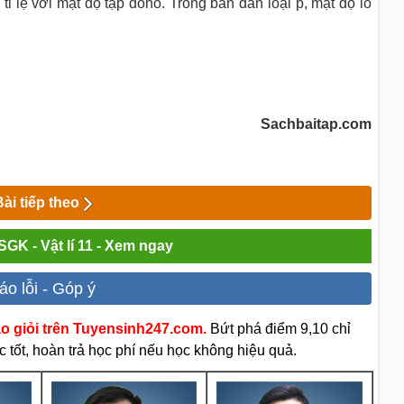
tỉ lệ với mật độ tạp đôno. Trong bán dẫn loại p, mật độ lỗ
Sachbaitap.com
Bài tiếp theo
 SGK - Vật lí 11 - Xem ngay
áo lỗi - Góp ý
áo giỏi trên Tuyensinh247.com.
Bứt phá điểm 9,10 chỉ
 tốt, hoàn trả học phí nếu học không hiệu quả.