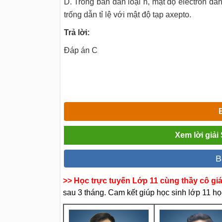
D. Trong bán dẫn loại n, mật độ êlectron dẫn 
trống dẫn tỉ lệ với mật độ tạp axepto.
Trả lời:
Đáp án C
Xem lời giải
B
>> Học trực tuyến Lớp 11 cùng thầy cô gi
sau 3 tháng. Cam kết giúp học sinh lớp 11 học