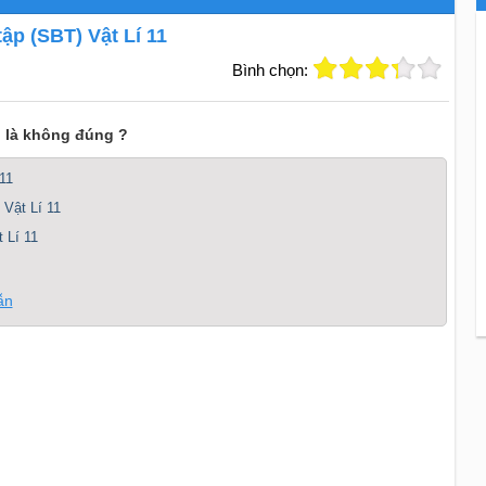
tập (SBT) Vật Lí 11
Bình chọn:
n là không đúng ?
11
 Vật Lí 11
 Lí 11
ẫn