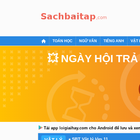
TOÁN HỌC
NGỮ VĂN
TIẾNG ANH
VẬT 
💥 NGÀY HỘI TRẢ
Tải app loigiaihay.com cho Android để lưu và x
SBT Vật lý lớp 11