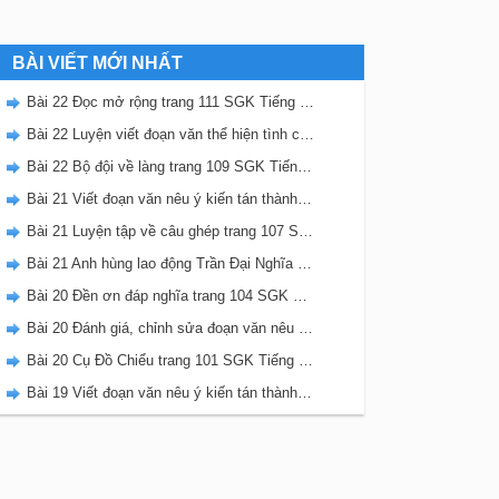
BÀI VIẾT MỚI NHẤT
Bài 22 Đọc mở rộng trang 111 SGK Tiếng Việt 5 Kết nối tri thức tập 2
Bài 22 Luyện viết đoạn văn thể hiện tình cảm, cảm xúc về một sự việc trang 111 SGK Tiếng Việt 5 Kết nối tri thức tập 2
Bài 22 Bộ đội về làng trang 109 SGK Tiếng Việt 5 Kết nối tri thức tập 2
Bài 21 Viết đoạn văn nêu ý kiến tán thành một sự việc, hiện tượng (Bài viết số 2) trang 108 SGK Tiếng Việt 5 Kết nối tri thức tập 2
Bài 21 Luyện tập về câu ghép trang 107 SGK Tiếng Việt 5 Kết nối tri thức tập 2
Bài 21 Anh hùng lao động Trần Đại Nghĩa trang 106 SGK Tiếng Việt 5 Kết nối tri thức tập 2
Bài 20 Đền ơn đáp nghĩa trang 104 SGK Tiếng Việt 5 Kết nối tri thức tập 2
Bài 20 Đánh giá, chỉnh sửa đoạn văn nêu ý kiến tán thành một sự vật, hiện tượng trang 103 SGK Tiếng Việt 5 Kết nối tri thức tập 2
Bài 20 Cụ Đồ Chiểu trang 101 SGK Tiếng Việt 5 Kết nối tri thức tập 2
Bài 19 Viết đoạn văn nêu ý kiến tán thành một sự việc, hiện tượng (Bài viết số 1) trang 100 SGK Tiếng Việt 5 Kết nối tri thức tập 2