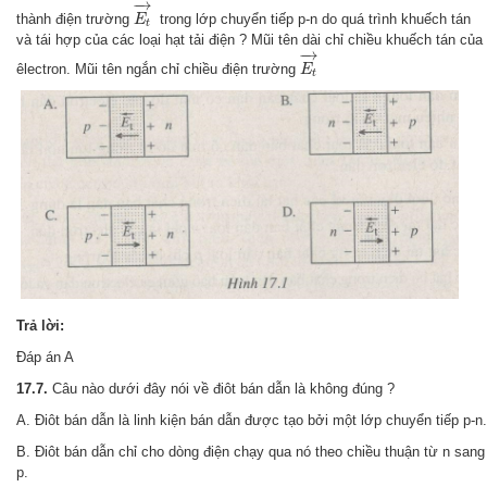
E
t
→
−
→
thành điện trường
trong lớp chuyển tiếp p-n do quá trình khuếch tán
E
t
và tái hợp của các loại hạt tải điện ? Mũi tên dài chỉ chiều khuếch tán của
E
t
→
−
→
êlectron. Mũi tên ngắn chỉ chiều điện trường
E
t
Trả lời:
Đáp án A
17.7.
Câu nào dưới đây nói về điôt bán dẫn là không đúng ?
A. Điôt bán dẫn là linh kiện bán dẫn được tạo bởi một lớp chuyển tiếp p-n.
B. Điôt bán dẫn chỉ cho dòng điện chạy qua nó theo chiều thuận từ n sang
p.