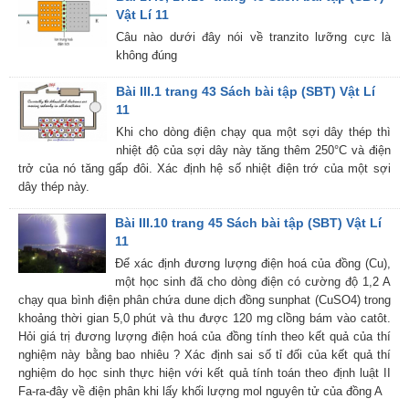
Vật Lí 11
Câu nào dưới đây nói về tranzito lưỡng cực là
không đúng
Bài III.1 trang 43 Sách bài tập (SBT) Vật Lí
11
Khi cho dòng điện chạy qua một sợi dây thép thì
nhiệt độ của sợi dây này tăng thêm 250°C và điện
trở của nó tăng gấp đôi. Xác định hệ số nhiệt điện trớ của một sợi
dây thép này.
Bài III.10 trang 45 Sách bài tập (SBT) Vật Lí
11
Để xác định đương lượng điện hoá của đồng (Cu),
một học sinh đã cho dòng điện có cường độ 1,2 A
chạy qua bình điện phân chứa dune dịch đồng sunphat (CuSO4) trong
khoảng thời gian 5,0 phút và thu được 120 mg clồng bám vào catôt.
Hỏi giá trị đương lượng điện hoá của đồng tính theo kết quả của thí
nghiệm này bằng bao nhiêu ? Xác định sai số tỉ đối của kết quả thí
nghiệm do học sinh thực hiện với kết quả tính toán theo định luật II
Fa-ra-đây về điện phân khi lấy khối lượng mol nguyên tử của đồng A