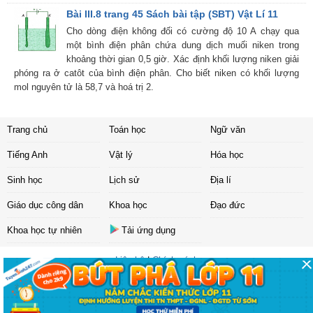
Bài III.8 trang 45 Sách bài tập (SBT) Vật Lí 11
Cho dòng điện không đối có cường độ 10 A chạy qua
một bình điện phân chứa dung dịch muối niken trong
khoảng thời gian 0,5 giờ. Xác định khối lượng niken giải
phóng ra ở catôt của bình điện phân. Cho biết niken có khối lượng
mol nguyên tử là 58,7 và hoá trị 2.
Trang chủ
Toán học
Ngữ văn
Tiếng Anh
Vật lý
Hóa học
Sinh học
Lịch sử
Địa lí
Giáo dục công dân
Khoa học
Đạo đức
Khoa học tự nhiên
Tải ứng dụng
Liên hệ
|
Chính sách
Copyright ©
2017 Sachbaitap.com