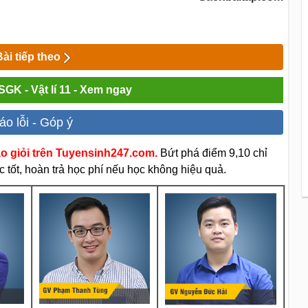
Bài tiếp theo
 SGK - Vật lí 11 - Xem ngay
áo lỗi - Góp ý
áo giỏi trên Tuyensinh247.com.
Bứt phá điểm 9,10 chỉ
 tốt, hoàn trả học phí nếu học không hiệu quả.