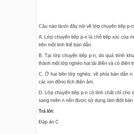
Câu nào dưới đây nói về lớp chuyển tiếp p-n
A. Lớp chuyển tiếp p-n là chỗ tiếp xúc của 
trên một tinh thể bán dẫn.
B. Tại lớp chuyển tiếp p-n, do quá trình kh
thành một lớp nghèo hạt tải điện và có điện tr
C. Ở hai bên lớp nghèo, về phía bán dẫn n 
các ion đôno tích điện âm.
D. Lớp chuyển tiếp p-n có tính chất chỉ cho
sang miền n nên được sử dụng làm điôt bán
Trả lời:
Đáp án C