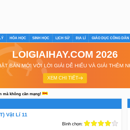
LÝ
HÓA HỌC
SINH HỌC
LỊCH SỬ
ĐỊA LÍ
GIÁO DỤC CÔNG DÂN
LOIGIAIHAY.COM 2026
ẬT BẢN MỚI VỚI LỜI GIẢI DỄ HIỂU VÀ GIẢI THÊM 
XEM CHI TIẾT
em mà không cần mạng!
T) Vật Lí 11
Bình chọn: