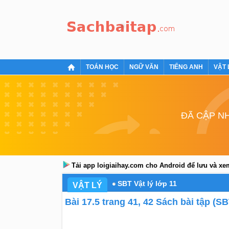
TOÁN HỌC
NGỮ VĂN
TIẾNG ANH
VẬT 
ĐÃ CẬP NH
Tải app loigiaihay.com cho Android để lưu và x
SBT Vật lý lớp 11
VẬT LÝ
Bài 17.5 trang 41, 42 Sách bài tập (SB