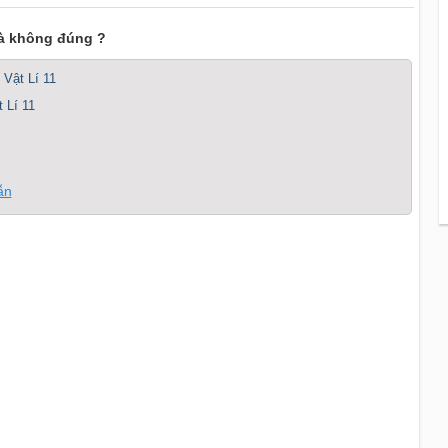
là không đúng ?
 Vật Lí 11
 Lí 11
ẫn