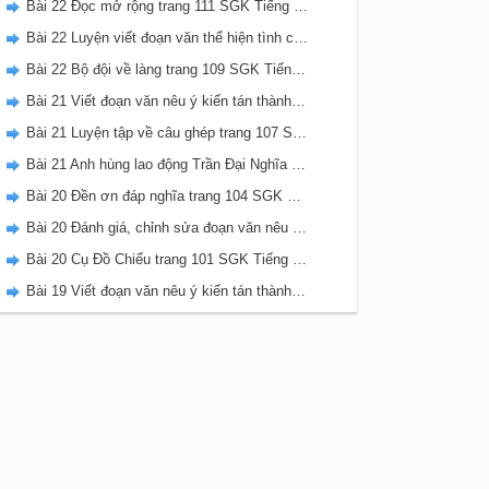
Bài 22 Đọc mở rộng trang 111 SGK Tiếng Việt 5 Kết nối tri thức tập 2
Bài 22 Luyện viết đoạn văn thể hiện tình cảm, cảm xúc về một sự việc trang 111 SGK Tiếng Việt 5 Kết nối tri thức tập 2
Bài 22 Bộ đội về làng trang 109 SGK Tiếng Việt 5 Kết nối tri thức tập 2
Bài 21 Viết đoạn văn nêu ý kiến tán thành một sự việc, hiện tượng (Bài viết số 2) trang 108 SGK Tiếng Việt 5 Kết nối tri thức tập 2
Bài 21 Luyện tập về câu ghép trang 107 SGK Tiếng Việt 5 Kết nối tri thức tập 2
Bài 21 Anh hùng lao động Trần Đại Nghĩa trang 106 SGK Tiếng Việt 5 Kết nối tri thức tập 2
Bài 20 Đền ơn đáp nghĩa trang 104 SGK Tiếng Việt 5 Kết nối tri thức tập 2
Bài 20 Đánh giá, chỉnh sửa đoạn văn nêu ý kiến tán thành một sự vật, hiện tượng trang 103 SGK Tiếng Việt 5 Kết nối tri thức tập 2
Bài 20 Cụ Đồ Chiểu trang 101 SGK Tiếng Việt 5 Kết nối tri thức tập 2
Bài 19 Viết đoạn văn nêu ý kiến tán thành một sự việc, hiện tượng (Bài viết số 1) trang 100 SGK Tiếng Việt 5 Kết nối tri thức tập 2