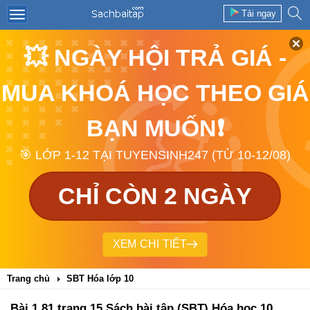
Tải ngay
💥 NGÀY HỘI TRẢ GIÁ -
MUA KHOÁ HỌC THEO GIÁ
BẠN MUỐN❗
🎯 LỚP 1-12 TẠI TUYENSINH247 (TỪ 10-12/08)
CHỈ CÒN 2 NGÀY
XEM CHI TIẾT
Trang chủ
SBT Hóa lớp 10
Bài 1.81 trang 15 Sách bài tập (SBT) Hóa học 10