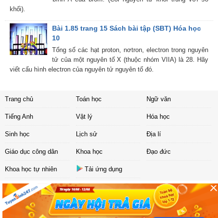
khối).
Bài 1.85 trang 15 Sách bài tập (SBT) Hóa học
10
Tổng số các hạt proton, nơtron, electron trong nguyên
tử của một nguyên tố X (thuộc nhóm VIIA) là 28. Hãy
viết cấu hình electron của nguyên tử nguyên tố đó.
Trang chủ
Toán học
Ngữ văn
Tiếng Anh
Vật lý
Hóa học
Sinh học
Lịch sử
Địa lí
Giáo dục công dân
Khoa học
Đạo đức
Khoa học tự nhiên
Tải ứng dụng
Liên hệ
|
Chính sách
Copyright ©
2017 Sachbaitap.com