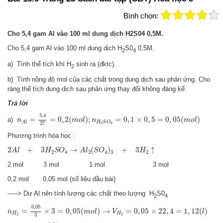
Bình chọn:
Cho 5,4 gam Al vào 100 ml dung dịch H2S04 0,5M.
Cho 5,4 gam Al vào 100 ml dung dịch H
S0
0,5M.
2
4
a) Tính thể tích khí H
sinh ra (đktc).
2
b) Tính nồng độ mol của các chất trong dung dịch sau phản ứng. Cho
ràng thể tích dung dịch sau phản ứng thay đổi không đáng kể.
Trả lời
n
A
l
=
5
,
4
27
=
0
,
2
(
m
o
l
)
;
n
H
2
S
O
4
=
0
,
1
×
0
,
5
=
0
,
05
(
m
o
l
)
5
,
4
=
=
0
,
2
(
)
;
=
0
,
1
×
0
,
5
=
0
,
05
(
)
a)
n
m
o
l
n
m
o
l
H
S
O
A
l
27
2
4
Phương trình hóa học :
2
A
l
+
3
H
2
S
O
4
→
A
l
2
(
S
O
4
)
3
+
3
H
2
↑
2
+
3
→
(
)
+
3
↑
A
l
H
S
O
A
l
S
O
H
2
4
2
4
3
2
2 mol 3 mol 1 mol 3 mol
0,2 mol 0,05 mol (số liệu dầu bài)
-----> Dư Al nên tính lượng các chất theo lượng H
S0
2
4
n
H
2
=
0
,
05
3
×
3
=
0
,
05
(
m
o
l
)
→
V
H
2
=
0
,
05
×
22
,
4
=
1
,
12
(
l
)
0
,
05
=
×
3
=
0
,
05
(
)
→
=
0
,
05
×
22
,
4
=
1
,
12
(
)
n
m
o
l
V
l
H
H
3
2
2
n
A
l
2
(
S
O
4
)
3
=
0
,
05
3
×
1
≈
0
,
017
(
m
o
l
)