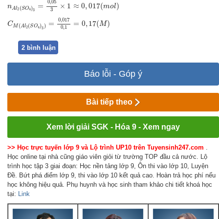
0
,
05
=
×
1
≈
0
,
017
(
)
n
m
o
l
(
)
A
l
S
O
3
2
4
3
C
M
(
A
l
2
(
S
O
4
)
3
)
=
0
,
017
0
,
1
=
0
,
17
(
M
)
0
,
017
=
=
0
,
17
(
)
C
M
(
(
)
)
M
A
l
S
O
0
,
1
2
4
3
2 bình luận
Báo lỗi - Góp ý
Bài tiếp theo
Xem lời giải SGK - Hóa 9 - Xem ngay
>> Học trực tuyến lớp 9 và Lộ trình UP10 trên Tuyensinh247.com
.
Học online tại nhà cũng giáo viên giỏi từ trường TOP đầu cả nước. Lộ
trình học tập 3 giai đoạn: Học nền tảng lớp 9, Ôn thi vào lớp 10, Luyện
Đề. Bứt phá điểm lớp 9, thi vào lớp 10 kết quả cao. Hoàn trả học phí nếu
học không hiệu quả. Phụ huynh và học sinh tham khảo chi tiết khoá học
tại:
Link