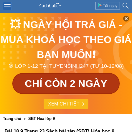
Tải ngay
💥 NGÀY HỘI TRẢ GIÁ -
MUA KHOÁ HỌC THEO GIÁ
BẠN MUỐN❗
🎯 LỚP 1-12 TẠI TUYENSINH247 (TỪ 10-12/08)
CHỈ CÒN 2 NGÀY
XEM CHI TIẾT
Trang chủ
SBT Hóa lớp 9
Bài 18.9 Trang 23 Sách bài tập (SBT) Hóa học 9