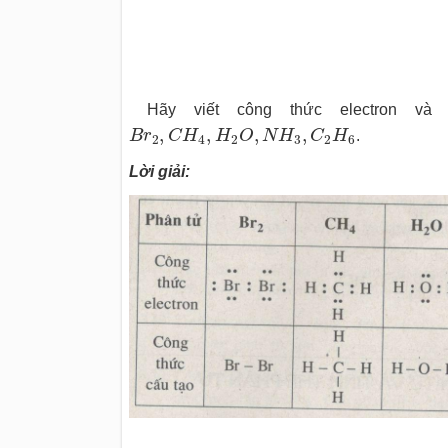
Hãy viết công thức electron và
B
r
2
,
C
H
4
,
H
2
O
,
N
H
3
,
C
2
H
6
,
,
,
,
B
r
C
H
H
O
N
H
C
H
.
2
4
2
3
2
6
Lời giải: