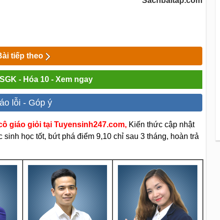
Sachbaitap.com
Bài tiếp theo
i SGK - Hóa 10 - Xem ngay
áo lỗi - Góp ý
ô giáo giỏi tại Tuyensinh247.com,
Kiến thức cập nhật
sinh học tốt, bứt phá điểm 9,10 chỉ sau 3 tháng, hoàn trả