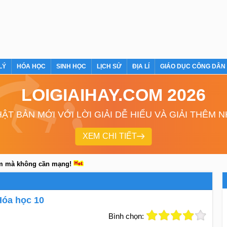
LÝ
HÓA HỌC
SINH HỌC
LỊCH SỬ
ĐỊA LÍ
GIÁO DỤC CÔNG DÂN
LOIGIAIHAY.COM 2026
ẬT BẢN MỚI VỚI LỜI GIẢI DỄ HIỂU VÀ GIẢI THÊM 
XEM CHI TIẾT
em mà không cần mạng!
Hóa học 10
Bình chọn: