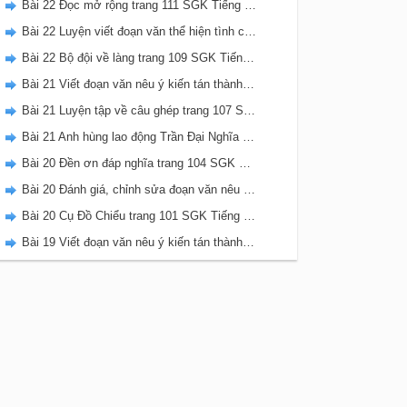
Bài 22 Đọc mở rộng trang 111 SGK Tiếng Việt 5 Kết nối tri thức tập 2
Bài 22 Luyện viết đoạn văn thể hiện tình cảm, cảm xúc về một sự việc trang 111 SGK Tiếng Việt 5 Kết nối tri thức tập 2
Bài 22 Bộ đội về làng trang 109 SGK Tiếng Việt 5 Kết nối tri thức tập 2
Bài 21 Viết đoạn văn nêu ý kiến tán thành một sự việc, hiện tượng (Bài viết số 2) trang 108 SGK Tiếng Việt 5 Kết nối tri thức tập 2
Bài 21 Luyện tập về câu ghép trang 107 SGK Tiếng Việt 5 Kết nối tri thức tập 2
Bài 21 Anh hùng lao động Trần Đại Nghĩa trang 106 SGK Tiếng Việt 5 Kết nối tri thức tập 2
Bài 20 Đền ơn đáp nghĩa trang 104 SGK Tiếng Việt 5 Kết nối tri thức tập 2
Bài 20 Đánh giá, chỉnh sửa đoạn văn nêu ý kiến tán thành một sự vật, hiện tượng trang 103 SGK Tiếng Việt 5 Kết nối tri thức tập 2
Bài 20 Cụ Đồ Chiểu trang 101 SGK Tiếng Việt 5 Kết nối tri thức tập 2
Bài 19 Viết đoạn văn nêu ý kiến tán thành một sự việc, hiện tượng (Bài viết số 1) trang 100 SGK Tiếng Việt 5 Kết nối tri thức tập 2