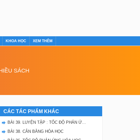
KHOA HỌC
XEM THÊM
NHIỀU SÁCH
CÁC TÁC PHẨM KHÁC
BÀI 39. LUYỆN TẬP : TỐC ĐỘ PHẢN ỨNG VÀ CÂN BẰNG HÓA HỌC
BÀI 38. CÂN BẰNG HÓA HỌC