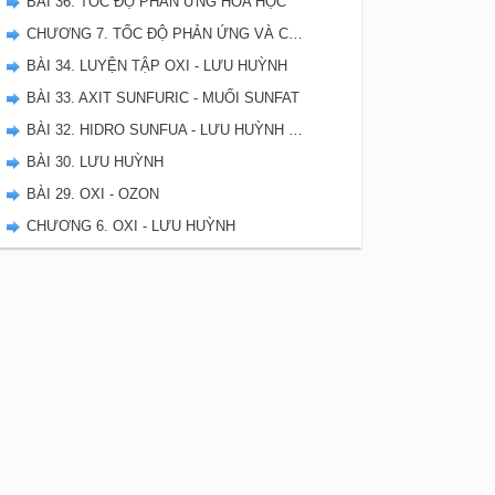
BÀI 36. TỐC ĐỘ PHẢN ỨNG HÓA HỌC
CHƯƠNG 7. TỐC ĐỘ PHẢN ỨNG VÀ CÂN BẰNG HÓA HỌC - SBT HÓA 10
BÀI 34. LUYỆN TẬP OXI - LƯU HUỲNH
BÀI 33. AXIT SUNFURIC - MUỐI SUNFAT
BÀI 32. HIDRO SUNFUA - LƯU HUỲNH DIOXIT - LƯU HUYNH TRIOXIT
BÀI 30. LƯU HUỲNH
BÀI 29. OXI - OZON
CHƯƠNG 6. OXI - LƯU HUỲNH