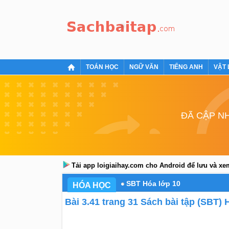
TOÁN HỌC
NGỮ VĂN
TIẾNG ANH
VẬT 
ĐÃ CẬP NH
Tải app loigiaihay.com cho Android để lưu và x
SBT Hóa lớp 10
HÓA HỌC
Bài 3.41 trang 31 Sách bài tập (SBT) 