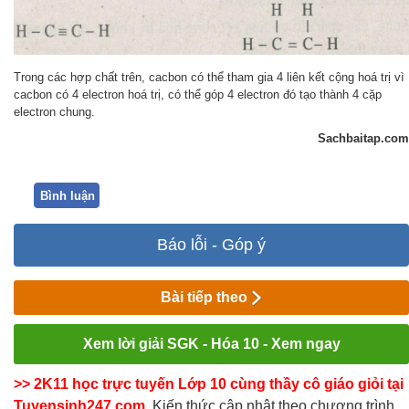
Trong các hợp chất trên, cacbon có thể tham gia 4 liên kết cộng hoá trị vì
cacbon có 4 electron hoá trị, có thể góp 4 electron đó tạo thành 4 cặp
electron chung.
Sachbaitap.com
Bình luận
Báo lỗi - Góp ý
Bài tiếp theo
Xem lời giải SGK - Hóa 10 - Xem ngay
>> 2K11 học trực tuyến Lớp 10 cùng thầy cô giáo giỏi tại
Tuyensinh247.com,
Kiến thức cập nhật theo chương trình