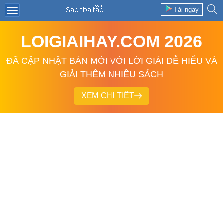
Tải ngay
LOIGIAIHAY.COM 2026
ĐÃ CẬP NHẬT BẢN MỚI VỚI LỜI GIẢI DỄ HIỂU VÀ
GIẢI THÊM NHIỀU SÁCH
XEM CHI TIẾT