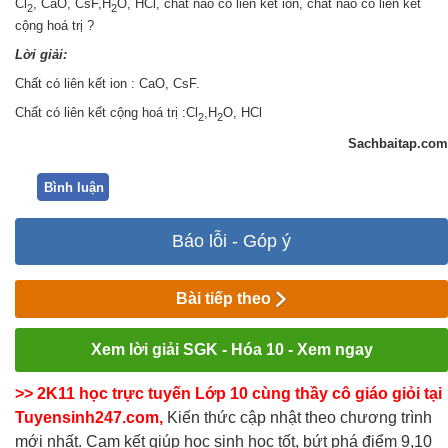
Cl
, CaO, CsF,H
O, HCl, chất nào có liên kết ion, chất nào có liên kết
2
2
cộng hoá trị ?
Lời giải:
Chất có liên kết ion : CaO, CsF.
Chất có liên kết cộng hoá trị :Cl
,H
O, HCl
2
2
Sachbaitap.com
Bình luận
Báo lỗi - Góp ý
Bài tiếp theo
Xem lời giải SGK - Hóa 10 - Xem ngay
>> 2K11 học trực tuyến Lớp 10 cùng thầy cô giáo giỏi tại
Tuyensinh247.com,
Kiến thức cập nhật theo chương trình
mới nhất. Cam kết giúp học sinh học tốt, bứt phá điểm 9,10