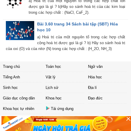
a) Hoá trị của một nguyên tố trong các hợp chất ion
được gọi là gì ? b)Hãy so sánh hoá trị của các kim loại
trong các hợp chất : (NaCl, CaF_2).
Bài 3.60 trang 34 Sách bài tập (SBT) Hóa
học 10
a) Hoá trị của một nguyên tố trong các hợp chất
cộng hoá trị được gọi là gì ? b) Hãy so sánh hoá trị
của oxi (O) và của nitơ (N) trong các hợp chất : (H_2O, NH_3)
Trang chủ
Toán học
Ngữ văn
Tiếng Anh
Vật lý
Hóa học
Sinh học
Lịch sử
Địa lí
Giáo dục công dân
Khoa học
Đạo đức
Khoa học tự nhiên
Tải ứng dụng
Liên hệ
|
Chính sách
Copyright ©
2017 Sachbaitap.com