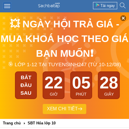
Tải ngay
💥 NGÀY HỘI TRẢ GIÁ -
MUA KHOÁ HỌC THEO GIÁ
BẠN MUỐN❗
🎯 LỚP 1-12 TẠI TUYENSINH247 (TỪ 10-12/08)
22
05
28
BẮT
ĐẦU
SAU
GIỜ
PHÚT
GIÂY
XEM CHI TIẾT
Trang chủ
SBT Hóa lớp 10