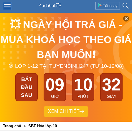
Tải ngay
💥 NGÀY HỘI TRẢ GIÁ -
MUA KHOÁ HỌC THEO GIÁ
BẠN MUỐN❗
🎯 LỚP 1-12 TẠI TUYENSINH247 (TỪ 10-12/08)
09
10
32
BẮT
ĐẦU
SAU
GIỜ
PHÚT
GIÂY
XEM CHI TIẾT
Trang chủ
SBT Hóa lớp 10