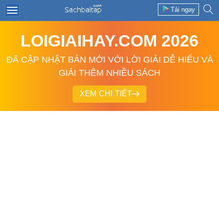
Tải ngay
LOIGIAIHAY.COM 2026
ĐÃ CẬP NHẬT BẢN MỚI VỚI LỜI GIẢI DỄ HIỂU VÀ
GIẢI THÊM NHIỀU SÁCH
XEM CHI TIẾT