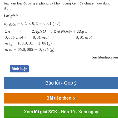
bạc kim loại được giải phóng và khối lượng kẽm đã chuyển vào dung
dịch.
Lời giải:
n
A
g
N
O
3
=
0
,
1
×
0
,
1
=
0
,
01
=
0
,
1
×
0
,
1
=
0
,
01
(mol)
n
A
g
N
O
3
Z
n
+
2
A
g
N
O
3
→
Z
n
(
N
O
3
)
2
+
2
A
g
↓
0
,
005
m
o
l
←
0
,
01
m
o
l
→
0
,
01
m
o
l
m
A
g
+
2
→
(
)
+
2
A
↓
Z
n
A
g
N
O
Z
n
N
O
g
3
3
2
0
,
005
←
0
,
01
→
0
,
01
m
o
l
m
o
l
m
o
l
=
108.0
,
01
=
1
,
08
(
)
m
g
A
g
=
65.0
,
005
=
0
,
325
(
)
m
g
Z
n
Sachbaitap.com
Bình luận
Báo lỗi - Góp ý
Bài tiếp theo
Xem lời giải SGK - Hóa 10 - Xem ngay