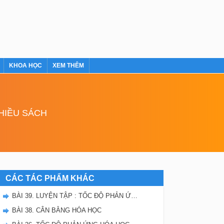
KHOA HỌC
XEM THÊM
NHIỀU SÁCH
CÁC TÁC PHẨM KHÁC
BÀI 39. LUYỆN TẬP : TỐC ĐỘ PHẢN ỨNG VÀ CÂN BẰNG HÓA HỌC
BÀI 38. CÂN BẰNG HÓA HỌC