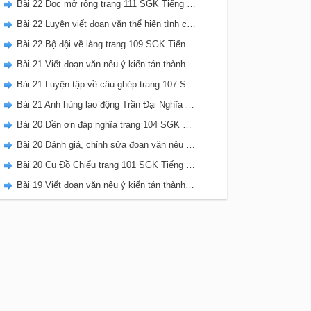
Bài 22 Đọc mở rộng trang 111 SGK Tiếng Việt 5 Kết nối tri thức tập 2
Bài 22 Luyện viết đoạn văn thể hiện tình cảm, cảm xúc về một sự việc trang 111 SGK Tiếng Việt 5 Kết nối tri thức tập 2
Bài 22 Bộ đội về làng trang 109 SGK Tiếng Việt 5 Kết nối tri thức tập 2
Bài 21 Viết đoạn văn nêu ý kiến tán thành một sự việc, hiện tượng (Bài viết số 2) trang 108 SGK Tiếng Việt 5 Kết nối tri thức tập 2
Bài 21 Luyện tập về câu ghép trang 107 SGK Tiếng Việt 5 Kết nối tri thức tập 2
Bài 21 Anh hùng lao động Trần Đại Nghĩa trang 106 SGK Tiếng Việt 5 Kết nối tri thức tập 2
Bài 20 Đền ơn đáp nghĩa trang 104 SGK Tiếng Việt 5 Kết nối tri thức tập 2
Bài 20 Đánh giá, chỉnh sửa đoạn văn nêu ý kiến tán thành một sự vật, hiện tượng trang 103 SGK Tiếng Việt 5 Kết nối tri thức tập 2
Bài 20 Cụ Đồ Chiểu trang 101 SGK Tiếng Việt 5 Kết nối tri thức tập 2
Bài 19 Viết đoạn văn nêu ý kiến tán thành một sự việc, hiện tượng (Bài viết số 1) trang 100 SGK Tiếng Việt 5 Kết nối tri thức tập 2