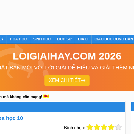
LÝ
HÓA HỌC
SINH HỌC
LỊCH SỬ
ĐỊA LÍ
GIÁO DỤC CÔNG DÂN
LOIGIAIHAY.COM 2026
ẬT BẢN MỚI VỚI LỜI GIẢI DỄ HIỂU VÀ GIẢI THÊM 
XEM CHI TIẾT
em mà không cần mạng!
óa học 10
Bình chọn: