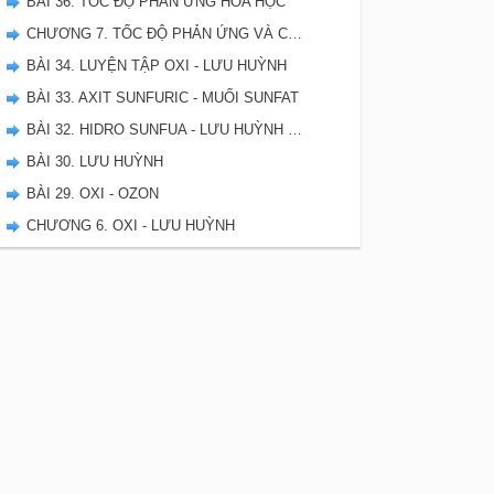
BÀI 36. TỐC ĐỘ PHẢN ỨNG HÓA HỌC
CHƯƠNG 7. TỐC ĐỘ PHẢN ỨNG VÀ CÂN BẰNG HÓA HỌC - SBT HÓA 10
BÀI 34. LUYỆN TẬP OXI - LƯU HUỲNH
BÀI 33. AXIT SUNFURIC - MUỐI SUNFAT
BÀI 32. HIDRO SUNFUA - LƯU HUỲNH DIOXIT - LƯU HUYNH TRIOXIT
BÀI 30. LƯU HUỲNH
BÀI 29. OXI - OZON
CHƯƠNG 6. OXI - LƯU HUỲNH