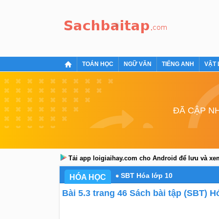
TOÁN HỌC
NGỮ VĂN
TIẾNG ANH
VẬT 
ĐÃ CẬP NH
Tải app loigiaihay.com cho Android để lưu và x
SBT Hóa lớp 10
HÓA HỌC
Bài 5.3 trang 46 Sách bài tập (SBT) H