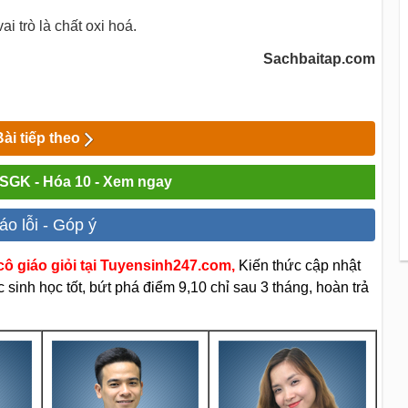
i trò là chất oxi hoá.
Sachbaitap.com
Bài tiếp theo
i SGK - Hóa 10 - Xem ngay
áo lỗi - Góp ý
ô giáo giỏi tại Tuyensinh247.com,
Kiến thức cập nhật
sinh học tốt, bứt phá điểm 9,10 chỉ sau 3 tháng, hoàn trả