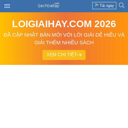
Tải ngay
LOIGIAIHAY.COM 2026
ĐÃ CẬP NHẬT BẢN MỚI VỚI LỜI GIẢI DỄ HIỂU VÀ
GIẢI THÊM NHIỀU SÁCH
XEM CHI TIẾT