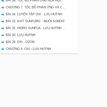
BÀI 36. TỐC ĐỘ PHẢN ỨNG HÓA HỌC
CHƯƠNG 7. TỐC ĐỘ PHẢN ỨNG VÀ CÂN BẰNG HÓA HỌC - SBT HÓA 10
BÀI 34. LUYỆN TẬP OXI - LƯU HUỲNH
BÀI 33. AXIT SUNFURIC - MUỐI SUNFAT
BÀI 32. HIDRO SUNFUA - LƯU HUỲNH DIOXIT - LƯU HUYNH TRIOXIT
BÀI 30. LƯU HUỲNH
BÀI 29. OXI - OZON
CHƯƠNG 6. OXI - LƯU HUỲNH