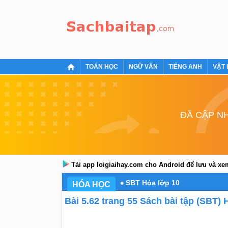
TOÁN HỌC
NGỮ VĂN
TIẾNG ANH
VẬT 
ĐÃ CẬP NH
Tải app loigiaihay.com cho Android để lưu và x
SBT Hóa lớp 10
HÓA HỌC
Bài 5.62 trang 55 Sách bài tập (SBT) 