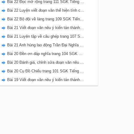
Bài 22 Đọc mở rộng trang 111 SGK Tiếng Việt 5 Kết nối tri thức tập 2
Bài 22 Luyện viết đoạn văn thể hiện tình cảm, cảm xúc về một sự việc trang 111 SGK Tiếng Việt 5 Kết nối tri thức tập 2
Bài 22 Bộ đội về làng trang 109 SGK Tiếng Việt 5 Kết nối tri thức tập 2
Bài 21 Viết đoạn văn nêu ý kiến tán thành một sự việc, hiện tượng (Bài viết số 2) trang 108 SGK Tiếng Việt 5 Kết nối tri thức tập 2
Bài 21 Luyện tập về câu ghép trang 107 SGK Tiếng Việt 5 Kết nối tri thức tập 2
Bài 21 Anh hùng lao động Trần Đại Nghĩa trang 106 SGK Tiếng Việt 5 Kết nối tri thức tập 2
Bài 20 Đền ơn đáp nghĩa trang 104 SGK Tiếng Việt 5 Kết nối tri thức tập 2
Bài 20 Đánh giá, chỉnh sửa đoạn văn nêu ý kiến tán thành một sự vật, hiện tượng trang 103 SGK Tiếng Việt 5 Kết nối tri thức tập 2
Bài 20 Cụ Đồ Chiểu trang 101 SGK Tiếng Việt 5 Kết nối tri thức tập 2
Bài 19 Viết đoạn văn nêu ý kiến tán thành một sự việc, hiện tượng (Bài viết số 1) trang 100 SGK Tiếng Việt 5 Kết nối tri thức tập 2