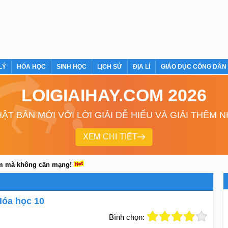
LÝ
HÓA HỌC
SINH HỌC
LỊCH SỬ
ĐỊA LÍ
GIÁO DỤC CÔNG DÂN
LOIGIAIHAY.COM 2026
ẬT BẢN MỚI VỚI LỜI GIẢI DỄ HIỂU VÀ GIẢI THÊM 
XEM CHI TIẾT
em mà không cần mạng!
Hóa học 10
Bình chọn: