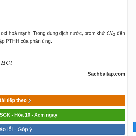
C
l
2
ất oxi hoá mạnh. Trong dung dịch nước, brom khử
C
l
đến
2
lập PTHH của phản ứng.
0
H
C
l
Sachbaitap.com
Bài tiếp theo
i SGK - Hóa 10 - Xem ngay
áo lỗi - Góp ý