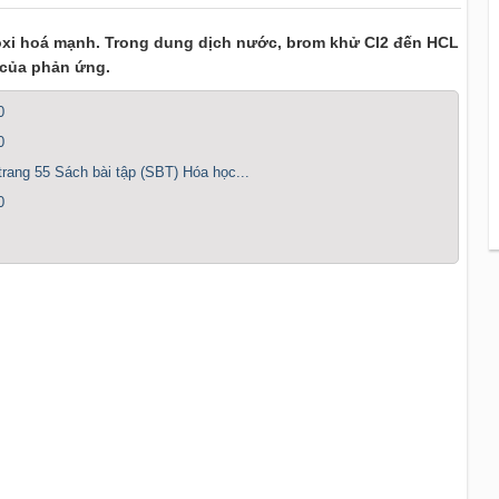
 oxi hoá mạnh. Trong dung dịch nước, brom khử Cl2 đến HCL
 của phản ứng.
0
0
 trang 55 Sách bài tập (SBT) Hóa học...
0