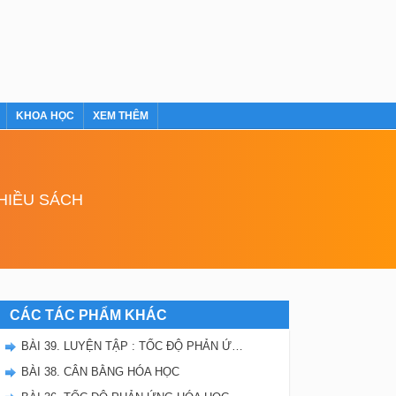
KHOA HỌC
XEM THÊM
NHIỀU SÁCH
CÁC TÁC PHẨM KHÁC
BÀI 39. LUYỆN TẬP : TỐC ĐỘ PHẢN ỨNG VÀ CÂN BẰNG HÓA HỌC
BÀI 38. CÂN BẰNG HÓA HỌC