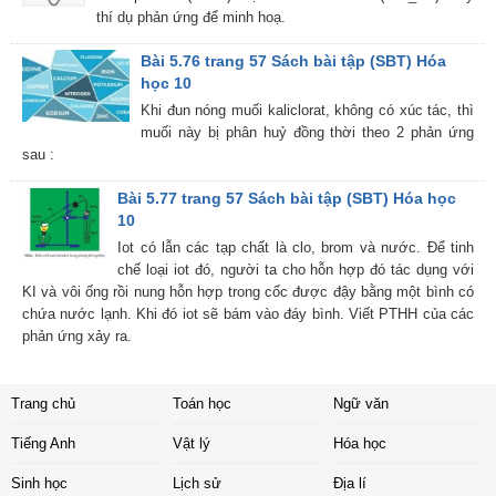
thí dụ phản ứng để minh hoạ.
Bài 5.76 trang 57 Sách bài tập (SBT) Hóa
học 10
Khi đun nóng muối kaliclorat, không có xúc tác, thì
muối này bị phân huỷ đồng thời theo 2 phản ứng
sau :
Bài 5.77 trang 57 Sách bài tập (SBT) Hóa học
10
Iot có lẫn các tạp chất là clo, brom và nước. Để tinh
chế loại iot đó, người ta cho hỗn hợp đó tác dụng với
KI và vôi ống rồi nung hỗn hợp trong cốc được đậy bằng một bình có
chứa nước lạnh. Khi đó iot sẽ bám vào đáy bình. Viết PTHH của các
phản ứng xảy ra.
Trang chủ
Toán học
Ngữ văn
Tiếng Anh
Vật lý
Hóa học
Sinh học
Lịch sử
Địa lí