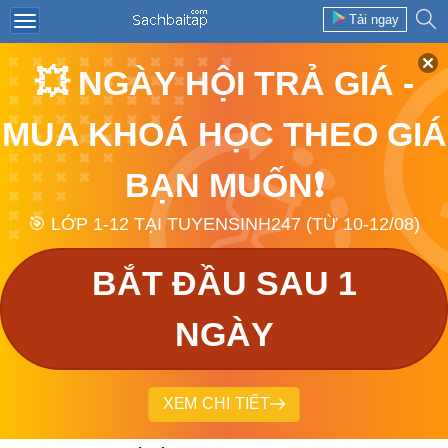
Tải ngay
💥 NGÀY HỘI TRẢ GIÁ -
MUA KHOÁ HỌC THEO GIÁ
BẠN MUỐN❗
🎯 LỚP 1-12 TẠI TUYENSINH247 (TỪ 10-12/08)
BẮT ĐẦU SAU 1
NGÀY
XEM CHI TIẾT