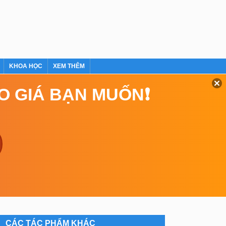
KHOA HỌC
XEM THÊM
EO GIÁ BẠN MUỐN❗
CÁC TÁC PHẨM KHÁC