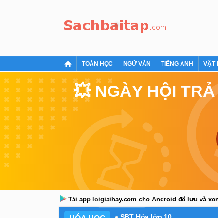
TOÁN HỌC
NGỮ VĂN
TIẾNG ANH
VẬT 
💥 NGÀY HỘI TRẢ
Tải app loigiaihay.com cho Android để lưu và x
SBT Hóa lớp 10