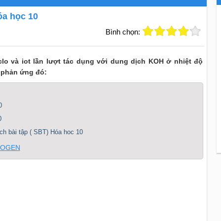
óa học 10
Bình chọn:
lo và iot lần lượt tác dụng với dung dịch KOH ở nhiệt độ
2 phản ứng đó:
0
0
ách bài tập ( SBT) Hóa hoc 10
ALOGEN