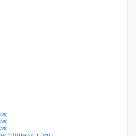
/08)
/08)
/08)
i tập (SBT) Hóa học 10 (02/08)