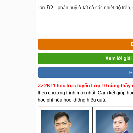
I
O
−
−
Ion
I
O
phân huỷ ở tất cả các nhiệt độ trên,
Xem lời giả
B
>> 2K11 học trực tuyến Lớp 10 cùng thầy c
theo chương trình mới nhất. Cam kết giúp học 
học phí nếu học không hiệu quả.