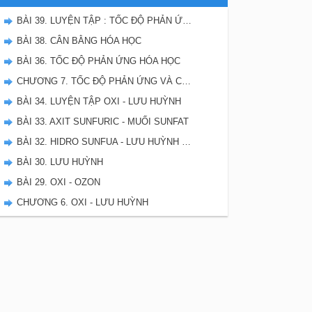
BÀI 39. LUYỆN TẬP : TỐC ĐỘ PHẢN ỨNG VÀ CÂN BẰNG HÓA HỌC
BÀI 38. CÂN BẰNG HÓA HỌC
BÀI 36. TỐC ĐỘ PHẢN ỨNG HÓA HỌC
CHƯƠNG 7. TỐC ĐỘ PHẢN ỨNG VÀ CÂN BẰNG HÓA HỌC - SBT HÓA 10
BÀI 34. LUYỆN TẬP OXI - LƯU HUỲNH
BÀI 33. AXIT SUNFURIC - MUỐI SUNFAT
BÀI 32. HIDRO SUNFUA - LƯU HUỲNH DIOXIT - LƯU HUYNH TRIOXIT
BÀI 30. LƯU HUỲNH
BÀI 29. OXI - OZON
CHƯƠNG 6. OXI - LƯU HUỲNH