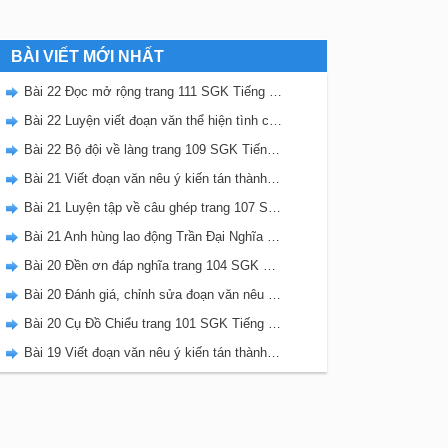
BÀI VIẾT MỚI NHẤT
Bài 22 Đọc mở rộng trang 111 SGK Tiếng Việt 5 Kết nối tri thức tập 2
Bài 22 Luyện viết đoạn văn thể hiện tình cảm, cảm xúc về một sự việc trang 111 SGK Tiếng Việt 5 Kết nối tri thức tập 2
Bài 22 Bộ đội về làng trang 109 SGK Tiếng Việt 5 Kết nối tri thức tập 2
Bài 21 Viết đoạn văn nêu ý kiến tán thành một sự việc, hiện tượng (Bài viết số 2) trang 108 SGK Tiếng Việt 5 Kết nối tri thức tập 2
Bài 21 Luyện tập về câu ghép trang 107 SGK Tiếng Việt 5 Kết nối tri thức tập 2
Bài 21 Anh hùng lao động Trần Đại Nghĩa trang 106 SGK Tiếng Việt 5 Kết nối tri thức tập 2
Bài 20 Đền ơn đáp nghĩa trang 104 SGK Tiếng Việt 5 Kết nối tri thức tập 2
Bài 20 Đánh giá, chỉnh sửa đoạn văn nêu ý kiến tán thành một sự vật, hiện tượng trang 103 SGK Tiếng Việt 5 Kết nối tri thức tập 2
Bài 20 Cụ Đồ Chiểu trang 101 SGK Tiếng Việt 5 Kết nối tri thức tập 2
Bài 19 Viết đoạn văn nêu ý kiến tán thành một sự việc, hiện tượng (Bài viết số 1) trang 100 SGK Tiếng Việt 5 Kết nối tri thức tập 2