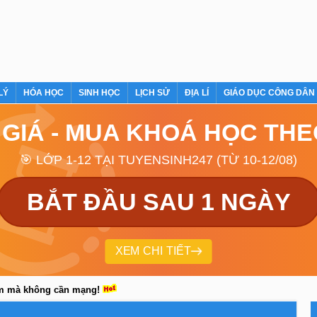
LÝ
HÓA HỌC
SINH HỌC
LỊCH SỬ
ĐỊA LÍ
GIÁO DỤC CÔNG DÂN
 GIÁ - MUA KHOÁ HỌC TH
🎯 LỚP 1-12 TẠI TUYENSINH247 (TỪ 10-12/08)
BẮT ĐẦU SAU 1 NGÀY
XEM CHI TIẾT
em mà không cần mạng!