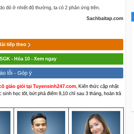
 do đó ở nhiệt độ thường, ta có 2 phản ứng trên.
Sachbaitap.com
Bài tiếp theo
i SGK - Hóa 10 - Xem ngay
áo lỗi - Góp ý
ô giáo giỏi tại Tuyensinh247.com,
Kiến thức cập nhật
sinh học tốt, bứt phá điểm 9,10 chỉ sau 3 tháng, hoàn trả