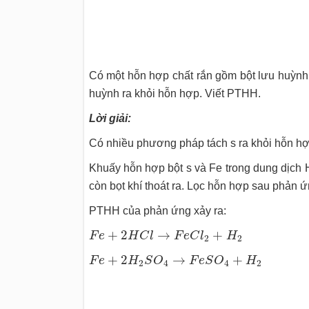
Có một hỗn hợp chất rắn gồm bột lưu huỳnh 
huỳnh ra khỏi hỗn hợp. Viết PTHH.
Lời giải:
Có nhiều phương pháp tách s ra khỏi hỗn hợp 
Khuấy hỗn hợp bột s và Fe trong dung dịch
còn bọt khí thoát ra. Lọc hỗn hợp sau phản 
PTHH của phản ứng xảy ra:
F
e
+
2
H
C
l
→
F
e
C
l
2
+
H
2
+
2
→
+
F
e
H
C
l
F
e
C
l
H
2
2
F
e
+
2
H
2
S
O
4
→
F
e
S
O
4
+
H
2
+
2
→
+
F
e
H
S
O
F
e
S
O
H
2
4
4
2