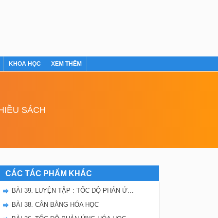
KHOA HỌC
XEM THÊM
NHIỀU SÁCH
CÁC TÁC PHẨM KHÁC
BÀI 39. LUYỆN TẬP : TỐC ĐỘ PHẢN ỨNG VÀ CÂN BẰNG HÓA HỌC
BÀI 38. CÂN BẰNG HÓA HỌC