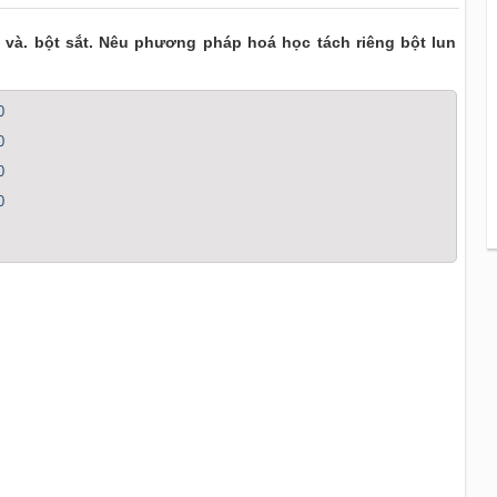
và. bột sắt. Nêu phương pháp hoá học tách riêng bột lun
0
0
0
0