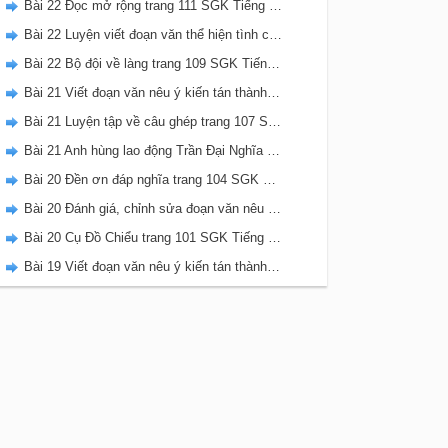
Bài 22 Đọc mở rộng trang 111 SGK Tiếng Việt 5 Kết nối tri thức tập 2
Bài 22 Luyện viết đoạn văn thể hiện tình cảm, cảm xúc về một sự việc trang 111 SGK Tiếng Việt 5 Kết nối tri thức tập 2
Bài 22 Bộ đội về làng trang 109 SGK Tiếng Việt 5 Kết nối tri thức tập 2
Bài 21 Viết đoạn văn nêu ý kiến tán thành một sự việc, hiện tượng (Bài viết số 2) trang 108 SGK Tiếng Việt 5 Kết nối tri thức tập 2
Bài 21 Luyện tập về câu ghép trang 107 SGK Tiếng Việt 5 Kết nối tri thức tập 2
Bài 21 Anh hùng lao động Trần Đại Nghĩa trang 106 SGK Tiếng Việt 5 Kết nối tri thức tập 2
Bài 20 Đền ơn đáp nghĩa trang 104 SGK Tiếng Việt 5 Kết nối tri thức tập 2
Bài 20 Đánh giá, chỉnh sửa đoạn văn nêu ý kiến tán thành một sự vật, hiện tượng trang 103 SGK Tiếng Việt 5 Kết nối tri thức tập 2
Bài 20 Cụ Đồ Chiểu trang 101 SGK Tiếng Việt 5 Kết nối tri thức tập 2
Bài 19 Viết đoạn văn nêu ý kiến tán thành một sự việc, hiện tượng (Bài viết số 1) trang 100 SGK Tiếng Việt 5 Kết nối tri thức tập 2