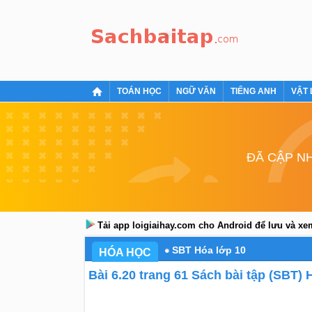
TOÁN HỌC
NGỮ VĂN
TIẾNG ANH
VẬT 
ĐÃ CẬP NH
Tải app loigiaihay.com cho Android để lưu và x
SBT Hóa lớp 10
HÓA HỌC
Bài 6.20 trang 61 Sách bài tập (SBT) 