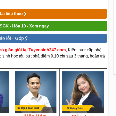
Bài tiếp theo
i SGK - Hóa 10 - Xem ngay
áo lỗi - Góp ý
ô giáo giỏi tại Tuyensinh247.com,
Kiến thức cập nhật
sinh học tốt, bứt phá điểm 9,10 chỉ sau 3 tháng, hoàn trả