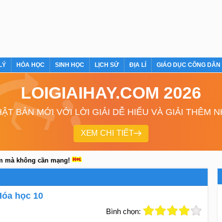
LÝ
HÓA HỌC
SINH HỌC
LỊCH SỬ
ĐỊA LÍ
GIÁO DỤC CÔNG DÂN
LOIGIAIHAY.COM 2026
ẬT BẢN MỚI VỚI LỜI GIẢI DỄ HIỂU VÀ GIẢI THÊM 
XEM CHI TIẾT
em mà không cần mạng!
Hóa học 10
Bình chọn: