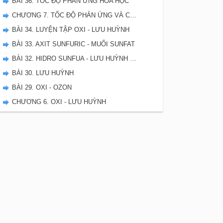
BÀI 36. TỐC ĐỘ PHẢN ỨNG HÓA HỌC
CHƯƠNG 7. TỐC ĐỘ PHẢN ỨNG VÀ CÂN BẰNG HÓA HỌC - SBT HÓA 10
BÀI 34. LUYỆN TẬP OXI - LƯU HUỲNH
BÀI 33. AXIT SUNFURIC - MUỐI SUNFAT
BÀI 32. HIDRO SUNFUA - LƯU HUỲNH DIOXIT - LƯU HUYNH TRIOXIT
BÀI 30. LƯU HUỲNH
BÀI 29. OXI - OZON
CHƯƠNG 6. OXI - LƯU HUỲNH