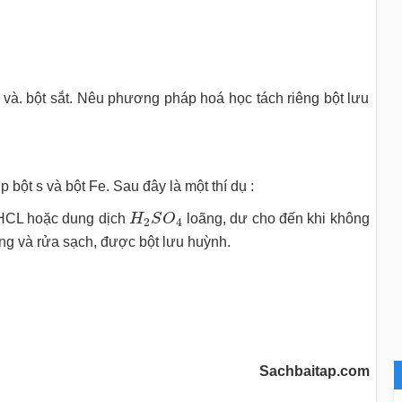
và. bột sắt. Nêu phương pháp hoá học tách riêng bột lưu
bột s và bột Fe. Sau đây là một thí dụ :
H
2
S
O
4
 HCL hoặc dung dịch
H
S
O
loãng, dư cho đến khi không
2
4
ứng và rửa sạch, được bột lưu huỳnh.
Sachbaitap.com