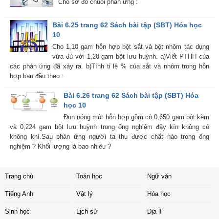
Cho sơ đồ chuỗi phản ứng :
Bài 6.25 trang 62 Sách bài tập (SBT) Hóa học
10
Cho 1,10 gam hỗn hợp bột sắt và bột nhôm tác dụng
vừa đủ với 1,28 gam bột lưu huỳnh. a)Viết PTHH của
các phản ứng đã xảy ra. b)Tính tỉ lệ % của sắt và nhôm trong hỗn
hợp ban đầu theo :
Bài 6.26 trang 62 Sách bài tập (SBT) Hóa
học 10
Đun nóng một hỗn hợp gồm có 0,650 gam bột kẽm
và 0,224 gam bột lưu huỳnh trong ống nghiệm đậy kín không có
không khí.Sau phản ứng người ta thu được chất nào trong ống
nghiệm ? Khối lượng là bao nhiêu ?
Trang chủ
Toán học
Ngữ văn
Tiếng Anh
Vật lý
Hóa học
Sinh học
Lịch sử
Địa lí