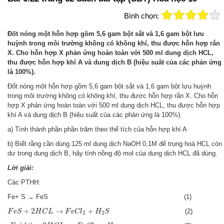
Bình chọn:
Đốt nóng một hỗn hợp gồm 5,6 gam bột sắt và 1,6 gam bột lưu
huỳnh trong môi trường không có không khí, thu được hỗn hợp rắn
X. Cho hỗn hợp X phản ứng hoàn toàn với 500 ml dung dịch HCL,
thu được hỗn hợp khí A và dung dịch B (hiệu suất của các phản ứng
là 100%).
Đốt nóng một hỗn hợp gồm 5,6 gam bột sắt và 1,6 gam bột lưu huỳnh
trong môi trường không có không khí, thu được hỗn hợp rắn X. Cho hỗn
hợp X phản ứng hoàn toàn với 500 ml dung dịch HCL, thu được hỗn hợp
khí A và dung dịch B (hiệu suất của các phản ứng là 100%).
a) Tính thành phần phần trăm theo thể tích của hỗn hợp khí A
b) Biết rằng cần dùng 125 ml dung dịch NaOH 0,1M để trung hoà HCL còn
dư trong dung dịch B, hãy tính nồng độ mol của dung dịch HCL đã dùng.
Lời giải:
Các PTHH:
Fe+ S → FeS (1)
F
e
S
+
2
H
C
L
→
F
e
C
l
2
+
H
2
S
+
2
→
+
(2)
F
e
S
H
C
L
F
e
C
l
H
S
2
2
F
e
(
d
ư
)
+
2
H
C
L
→
F
e
C
l
2
+
H
2