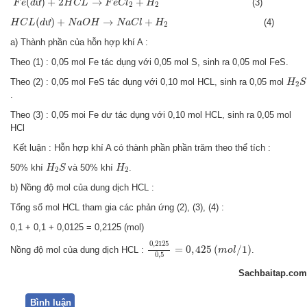
(
ư
)
+
2
→
+
(3)
F
e
d
H
C
L
F
e
C
l
H
2
2
H
C
L
(
d
ư
)
+
N
a
O
H
→
N
a
C
l
+
H
2
(
ư
)
+
→
+
(4)
H
C
L
d
N
a
O
H
N
a
C
l
H
2
a) Thành phần của hỗn hợp khí A :
Theo (1) : 0,05 mol Fe tác dụng với 0,05 mol S, sinh ra 0,05 mol FeS.
H
2
S
Theo (2) : 0,05 mol FeS tác dụng với 0,10 mol HCL, sinh ra 0,05 mol
H
S
2
.
Theo (3) : 0,05 moi Fe dư tác dụng với 0,10 mol HCL, sinh ra 0,05 mol
HCl
Kết luận : Hỗn hợp khí A có thành phần phần trăm theo thể tích :
H
2
S
H
2
50% khí
và 50% khí
.
H
S
H
2
2
b) Nồng độ mol của dung dịch HCL :
Tổng số mol HCL tham gia các phản ứng (2), (3), (4) :
0,1 + 0,1 + 0,0125 = 0,2125 (mol)
0
,
2125
0
,
5
=
0
,
425
(
m
o
l
/
1
)
0
,
2125
=
0
,
425
(
/
1
)
Nồng độ mol của dung dịch HCL :
.
m
o
l
0
,
5
Sachbaitap.com
Bình luận