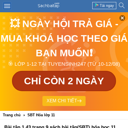
Tải ngay
💥 NGÀY HỘI TRẢ GIÁ -
MUA KHOÁ HỌC THEO GIÁ
BẠN MUỐN❗
🎯 LỚP 1-12 TẠI TUYENSINH247 (TỪ 10-12/08)
CHỈ CÒN 2 NGÀY
XEM CHI TIẾT
Trang chủ
SBT Hóa lớp 11
Bài tập 1.43 trang 9 sách bài tập(SBT) hóa học 11