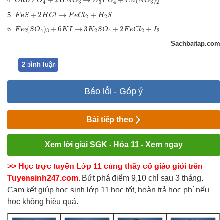
+
2
→
+
(
)
4.
C
a
H
P
O
H
N
O
H
P
O
C
a
N
O
4
3
3
4
3
2
F
e
S
+
2
H
C
l
→
F
e
C
l
2
+
H
2
S
e
+
2
→
+
5.
F
S
H
C
l
F
e
C
l
H
S
2
2
F
e
2
(
S
O
4
)
3
+
6
K
I
→
3
K
2
S
O
4
+
2
F
e
C
l
2
+
I
2
(
)
+
6
→
3
+
2
+
6.
F
e
S
O
K
I
K
S
O
F
e
C
l
I
2
4
3
2
4
2
2
Sachbaitap.com
2 bình luận
Báo lỗi - Góp ý
Bài tiếp theo
Xem lời giải SGK - Hóa 11 - Xem ngay
>> Học trực tuyến Lớp 11 cùng thầy cô giáo giỏi trên
Tuyensinh247.com.
Bứt phá điểm 9,10 chỉ sau 3 tháng.
Cam kết giúp học sinh lớp 11 học tốt, hoàn trả học phí nếu
học không hiệu quả.