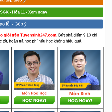
Bài tiếp theo
i SGK - Hóa 11 - Xem ngay
áo lỗi - Góp ý
áo giỏi trên Tuyensinh247.com.
Bứt phá điểm 9,10 chỉ
 tốt, hoàn trả học phí nếu học không hiệu quả.