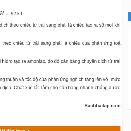
H
3
(
k
)
H
H
= -92 kJ
ch theo chiều từ trái sang phải là chiều tạo ra số mol khí
 theo chiéu từ trái sang phải là chiều của phản ứng toả
i hiđro tạo ra amoniac, do đó cân bằng chuyển dịch từ trái
ứng thuận và tốc độ của phản ứng nghịch tăng lên với mức
 dịch. Chất xúc tác làm cho cân bằng nhanh chóng được
Sachbaitap.com