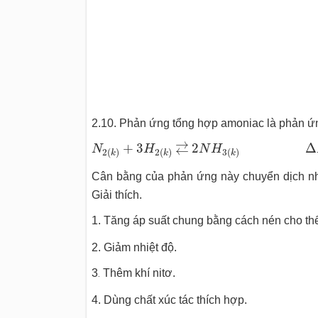
2.10. Phản ứng tổng hợp amoniac là phản ứn
N
2
(
k
)
+
3
H
2
(
k
)
←
\vbox
t
o
.5
e
x
\vss
→
2
N
Δ
→
+
3
2
Δ
←
N
H
N
H
2
(
)
2
(
)
3
(
)
k
k
k
Cân bằng của phản ứng này chuyển dịch như
Giải thích.
1. Tăng áp suất chung bằng cách nén cho th
2. Giảm nhiệt độ.
3
Thêm khí nitơ.
.
4. Dùng chất xúc tác thích hợp.