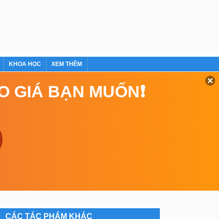
KHOA HỌC
XEM THÊM
EO GIÁ BẠN MUỐN❗
CÁC TÁC PHẨM KHÁC