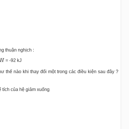
g thuận nghịch :
H
3
(
k
)
H
H
= -92 kJ
 thế nào khi thay đổi một trong các điều kiện sau đây ?
ể tích của hệ giảm xuống
.