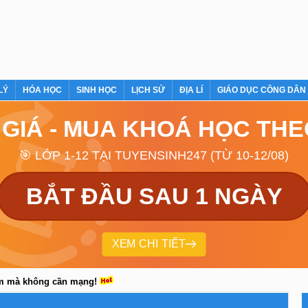
LÝ
HÓA HỌC
SINH HỌC
LỊCH SỬ
ĐỊA LÍ
GIÁO DỤC CÔNG DÂN
 GIÁ - MUA KHOÁ HỌC TH
🎯 LỚP 1-12 TẠI TUYENSINH247 (TỪ 10-12/08)
BẮT ĐẦU SAU 1 NGÀY
XEM CHI TIẾT
em mà không cần mạng!