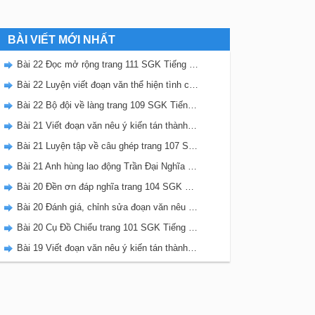
BÀI VIẾT MỚI NHẤT
Bài 22 Đọc mở rộng trang 111 SGK Tiếng Việt 5 Kết nối tri thức tập 2
Bài 22 Luyện viết đoạn văn thể hiện tình cảm, cảm xúc về một sự việc trang 111 SGK Tiếng Việt 5 Kết nối tri thức tập 2
Bài 22 Bộ đội về làng trang 109 SGK Tiếng Việt 5 Kết nối tri thức tập 2
Bài 21 Viết đoạn văn nêu ý kiến tán thành một sự việc, hiện tượng (Bài viết số 2) trang 108 SGK Tiếng Việt 5 Kết nối tri thức tập 2
Bài 21 Luyện tập về câu ghép trang 107 SGK Tiếng Việt 5 Kết nối tri thức tập 2
Bài 21 Anh hùng lao động Trần Đại Nghĩa trang 106 SGK Tiếng Việt 5 Kết nối tri thức tập 2
Bài 20 Đền ơn đáp nghĩa trang 104 SGK Tiếng Việt 5 Kết nối tri thức tập 2
Bài 20 Đánh giá, chỉnh sửa đoạn văn nêu ý kiến tán thành một sự vật, hiện tượng trang 103 SGK Tiếng Việt 5 Kết nối tri thức tập 2
Bài 20 Cụ Đồ Chiểu trang 101 SGK Tiếng Việt 5 Kết nối tri thức tập 2
Bài 19 Viết đoạn văn nêu ý kiến tán thành một sự việc, hiện tượng (Bài viết số 1) trang 100 SGK Tiếng Việt 5 Kết nối tri thức tập 2