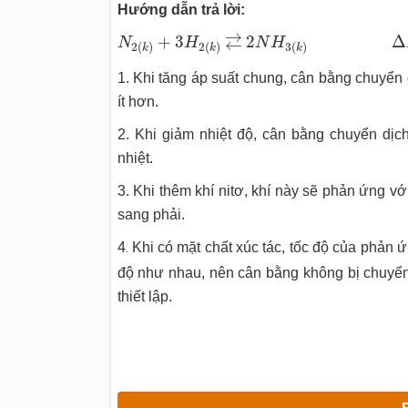
Hướng dẫn trả lời:
N
2
(
k
)
+
3
H
2
(
k
)
←
\vbox
t
o
.5
e
x
\vss
→
2
N
Δ
→
+
3
2
Δ
←
N
H
N
H
2
(
)
2
(
)
3
(
)
k
k
k
1. Khi tăng áp suất chung, cân bằng chuyển dị
ít hơn.
2. Khi giảm nhiệt độ, cân bằng chuyển dịch
nhiệt.
3. Khi thêm khí nitơ, khí này sẽ phản ứng vớ
sang phải.
4
Khi có mặt chất xúc tác, tốc độ của phản 
.
độ như nhau, nên cân bằng không bị chuyển
thiết lập.