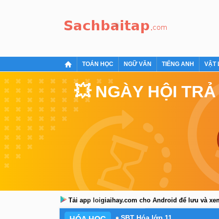
TOÁN HỌC
NGỮ VĂN
TIẾNG ANH
VẬT 
💥 NGÀY HỘI TRẢ
Tải app loigiaihay.com cho Android để lưu và x
SBT Hóa lớp 11