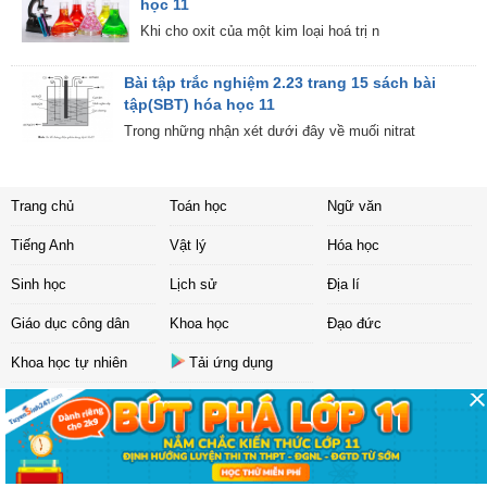
học 11
Khi cho oxit của một kim loại hoá trị n
Bài tập trắc nghiệm 2.23 trang 15 sách bài
tập(SBT) hóa học 11
Trong những nhận xét dưới đây về muối nitrat
Trang chủ
Toán học
Ngữ văn
Tiếng Anh
Vật lý
Hóa học
Sinh học
Lịch sử
Địa lí
Giáo dục công dân
Khoa học
Đạo đức
Khoa học tự nhiên
Tải ứng dụng
Liên hệ
|
Chính sách
Copyright ©
2017 Sachbaitap.com