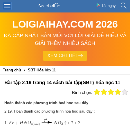
Tải ngay
LOIGIAIHAY.COM 2026
ĐÃ CẬP NHẬT BẢN MỚI VỚI LỜI GIẢI DỄ HIỂU VÀ
GIẢI THÊM NHIỀU SÁCH
XEM CHI TIẾT
Trang chủ
SBT Hóa lớp 11
Bài tập 2.19 trang 14 sách bài tập(SBT) hóa học 11
Bình chọn:
Hoàn thành các phương trình hoá học sau đây
2.19. Hoàn thành các phương trình hoá học sau đây :
F
e
+
H
N
O
3
(
d
a
c
)
N
O
2
↑
e
+
↑
1.
+ ? + ?
F
H
N
O
N
O
2
3
(
)
d
a
c
F
e
+
H
N
O
3
(
l
o
a
n
g
)
→
N
O
↑