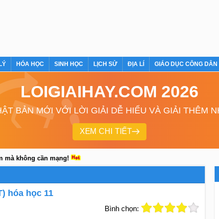
LÝ
HÓA HỌC
SINH HỌC
LỊCH SỬ
ĐỊA LÍ
GIÁO DỤC CÔNG DÂN
LOIGIAIHAY.COM 2026
ẬT BẢN MỚI VỚI LỜI GIẢI DỄ HIỂU VÀ GIẢI THÊM 
XEM CHI TIẾT
em mà không cần mạng!
T) hóa học 11
Bình chọn: