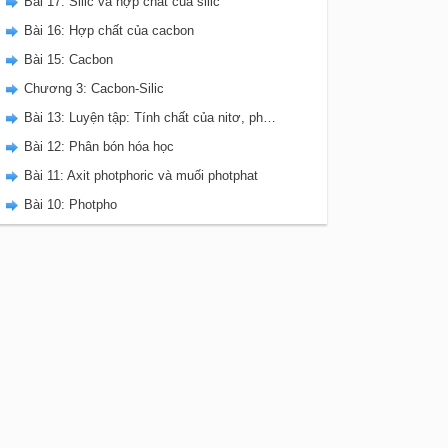
Bài 17: Silic và hợp chất của silic
Bài 16: Hợp chất của cacbon
Bài 15: Cacbon
Chương 3: Cacbon-Silic
Bài 13: Luyện tập: Tính chất của nitơ, photpho và các hợp chất của chúng
Bài 12: Phân bón hóa học
Bài 11: Axit photphoric và muối photphat
Bài 10: Photpho