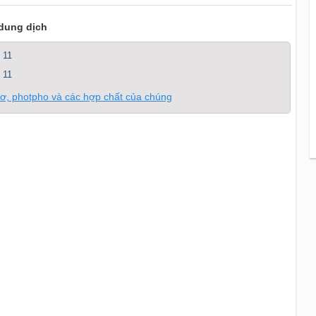
 dung dịch
 11
 11
itơ, photpho và các hợp chất của chúng