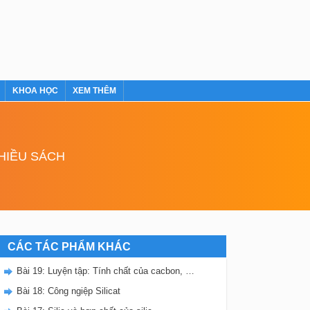
KHOA HỌC
XEM THÊM
NHIỀU SÁCH
CÁC TÁC PHẨM KHÁC
Bài 19: Luyện tập: Tính chất của cacbon, silic và các hợp chất của chúng
Bài 18: Công ngiệp Silicat