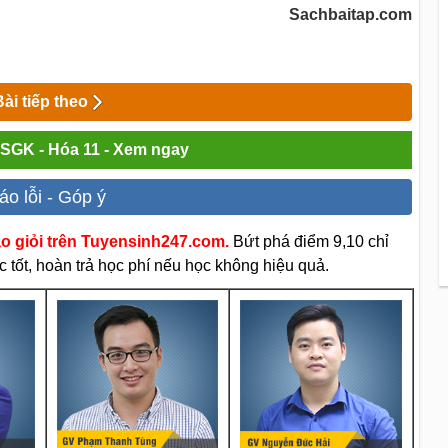
Sachbaitap.com
Bài tiếp theo
i SGK - Hóa 11 - Xem ngay
áo lỗi - Góp ý
áo giỏi trên Tuyensinh247.com.
Bứt phá điểm 9,10 chỉ
 tốt, hoàn trả học phí nếu học không hiệu quả.