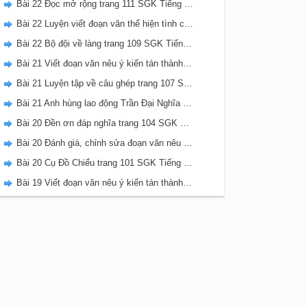
Bài 22 Đọc mở rộng trang 111 SGK Tiếng Việt 5 Kết nối tri thức tập 2
Bài 22 Luyện viết đoạn văn thể hiện tình cảm, cảm xúc về một sự việc trang 111 SGK Tiếng Việt 5 Kết nối tri thức tập 2
Bài 22 Bộ đội về làng trang 109 SGK Tiếng Việt 5 Kết nối tri thức tập 2
Bài 21 Viết đoạn văn nêu ý kiến tán thành một sự việc, hiện tượng (Bài viết số 2) trang 108 SGK Tiếng Việt 5 Kết nối tri thức tập 2
Bài 21 Luyện tập về câu ghép trang 107 SGK Tiếng Việt 5 Kết nối tri thức tập 2
Bài 21 Anh hùng lao động Trần Đại Nghĩa trang 106 SGK Tiếng Việt 5 Kết nối tri thức tập 2
Bài 20 Đền ơn đáp nghĩa trang 104 SGK Tiếng Việt 5 Kết nối tri thức tập 2
Bài 20 Đánh giá, chỉnh sửa đoạn văn nêu ý kiến tán thành một sự vật, hiện tượng trang 103 SGK Tiếng Việt 5 Kết nối tri thức tập 2
Bài 20 Cụ Đồ Chiểu trang 101 SGK Tiếng Việt 5 Kết nối tri thức tập 2
Bài 19 Viết đoạn văn nêu ý kiến tán thành một sự việc, hiện tượng (Bài viết số 1) trang 100 SGK Tiếng Việt 5 Kết nối tri thức tập 2