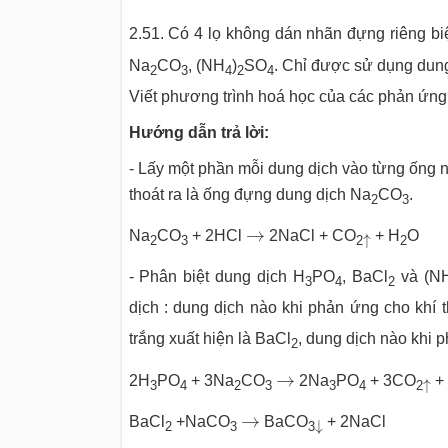
2.51. Có 4 lọ không dán nhãn đựng riêng biệ
Na
CO
, (NH
)
SO
. Chỉ được sử dụng dung
2
3
4
2
4
Viết phương trình hoá học của các phản ứng
Hướng dẫn trả lời:
- Lấy một phần mỗi dung dịch vào từng ống n
thoát ra là ống đựng dung dịch Na
CO
.
2
3
→
→
↑
Na
CO
+ 2HCl
2NaCl + CO
+ H
O
↑
2
3
2
2
- Phân biệt dung dịch H
PO
, BaCl
và (N
3
4
2
dịch : dung dịch nào khi phản ứng cho khí t
trắng xuất hiện là BaCl
, dung dịch nào khi 
2
→
→
↑
2H
PO
+ 3Na
CO
2Na
PO
+ 3CO
+
↑
3
4
2
3
3
4
2
→
→
↓
BaCl
+NaCO
BaCO
+ 2NaCl
↓
2
3
3