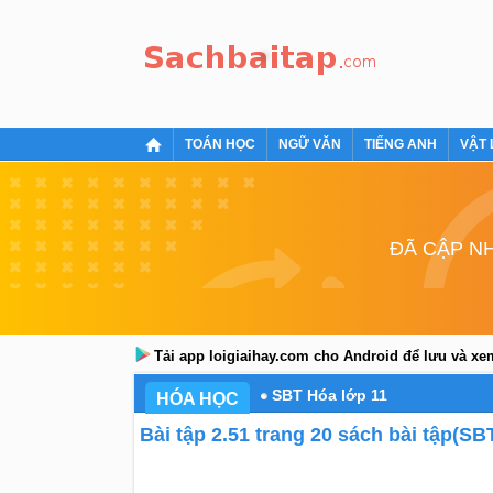
TOÁN HỌC
NGỮ VĂN
TIẾNG ANH
VẬT 
ĐÃ CẬP NH
Tải app loigiaihay.com cho Android để lưu và x
SBT Hóa lớp 11
HÓA HỌC
Bài tập 2.51 trang 20 sách bài tập(SB