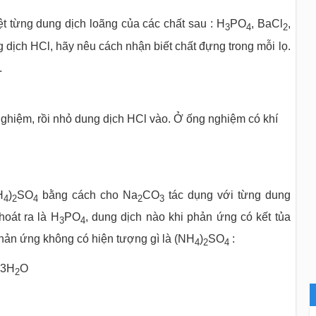
t từng dung dịch loãng của các chất sau : H
PO
, BaCl
,
3
4
2
 dịch HCl, hãy nêu cách nhận biết chất đựng trong mỗi lọ.
.
ghiệm, rồi nhỏ dung dịch HCl vào. Ở ống nghiệm có khí
H
)
SO
bằng cách cho Na
CO
tác dụng với từng dung
4
2
4
2
3
hoát ra là H
PO
, dung dịch nào khi phản ứng có kết tủa
3
4
phản ứng không có hiện tượng gì là (NH
)
SO
:
4
2
4
 3H
O
2