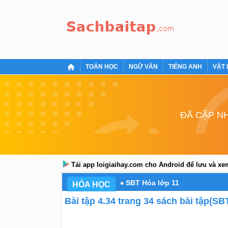
TOÁN HỌC
NGỮ VĂN
TIẾNG ANH
VẬT 
ĐÃ CẬP NH
Tải app loigiaihay.com cho Android để lưu và x
SBT Hóa lớp 11
HÓA HỌC
Bài tập 4.34 trang 34 sách bài tập(SB