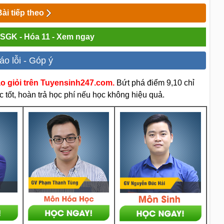
Bài tiếp theo
i SGK - Hóa 11 - Xem ngay
áo lỗi - Góp ý
áo giỏi trên Tuyensinh247.com.
Bứt phá điểm 9,10 chỉ
 tốt, hoàn trả học phí nếu học không hiệu quả.