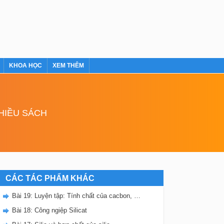
KHOA HỌC
XEM THÊM
NHIỀU SÁCH
CÁC TÁC PHẨM KHÁC
Bài 19: Luyện tập: Tính chất của cacbon, silic và các hợp chất của chúng
Bài 18: Công ngiệp Silicat