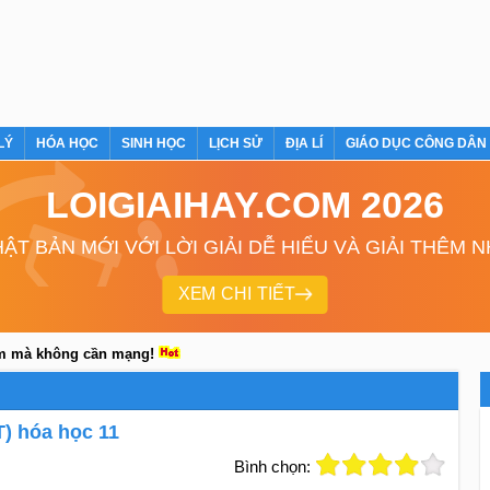
LÝ
HÓA HỌC
SINH HỌC
LỊCH SỬ
ĐỊA LÍ
GIÁO DỤC CÔNG DÂN
LOIGIAIHAY.COM 2026
ẬT BẢN MỚI VỚI LỜI GIẢI DỄ HIỂU VÀ GIẢI THÊM 
XEM CHI TIẾT
em mà không cần mạng!
T) hóa học 11
Bình chọn: