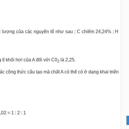
i lượng của các nguyên tố như sau : C chiếm 24,24% ; H
 tỉ khối hơi của A đối với C0
là 2,25.
2
ác công thức cấu tạo mà chất A có thể có ở dạng khai triển
,02 = 1 : 2 : 1