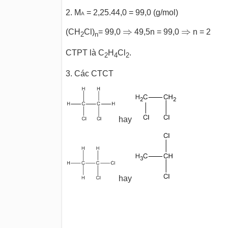
2. M
= 2,25.44,0 = 99,0 (g/mol)
A
⇒
⇒
⇒
⇒
(CH
Cl)
= 99,0
49,5n = 99,0
n = 2
2
n
CTPT là C
H
Cl
.
2
4
2
3. Các CTCT
hay
hay