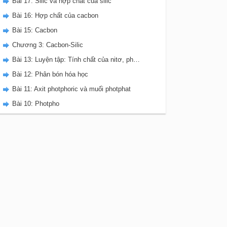
Bài 17: Silic và hợp chất của silic
Bài 16: Hợp chất của cacbon
Bài 15: Cacbon
Chương 3: Cacbon-Silic
Bài 13: Luyện tập: Tính chất của nitơ, photpho và các hợp chất của chúng
Bài 12: Phân bón hóa học
Bài 11: Axit photphoric và muối photphat
Bài 10: Photpho