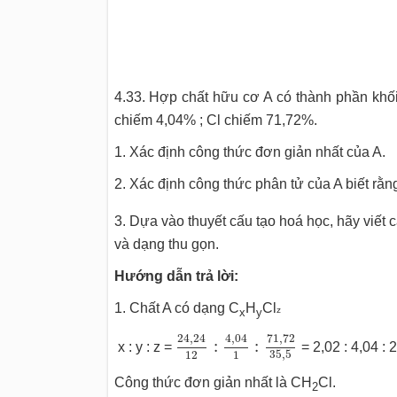
4.33. Hợp chất hữu cơ A có thành phần khố
chiếm 4,04% ; Cl chiếm 71,72%.
1. Xác định công thức đơn giản nhất của A.
2. Xác định công thức phân tử của A biết rằng
3. Dựa vào thuyết cấu tạo hoá học, hãy viết c
và dạng thu gọn.
Hướng dẫn trả lời:
1. Chất A có dạng C
H
Cl
z
x
y
24
,
24
12
:
4
,
04
1
:
71
,
72
35
,
5
24
,
24
4
,
04
71
,
72
:
:
x : y : z =
= 2,02 : 4,04 : 2
35
,
5
12
1
Công thức đơn giản nhất là CH
Cl.
2