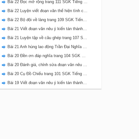
Bài 22 Đọc mở rộng trang 111 SGK Tiếng Việt 5 Kết nối tri thức tập 2
Bài 22 Luyện viết đoạn văn thể hiện tình cảm, cảm xúc về một sự việc trang 111 SGK Tiếng Việt 5 Kết nối tri thức tập 2
Bài 22 Bộ đội về làng trang 109 SGK Tiếng Việt 5 Kết nối tri thức tập 2
Bài 21 Viết đoạn văn nêu ý kiến tán thành một sự việc, hiện tượng (Bài viết số 2) trang 108 SGK Tiếng Việt 5 Kết nối tri thức tập 2
Bài 21 Luyện tập về câu ghép trang 107 SGK Tiếng Việt 5 Kết nối tri thức tập 2
Bài 21 Anh hùng lao động Trần Đại Nghĩa trang 106 SGK Tiếng Việt 5 Kết nối tri thức tập 2
Bài 20 Đền ơn đáp nghĩa trang 104 SGK Tiếng Việt 5 Kết nối tri thức tập 2
Bài 20 Đánh giá, chỉnh sửa đoạn văn nêu ý kiến tán thành một sự vật, hiện tượng trang 103 SGK Tiếng Việt 5 Kết nối tri thức tập 2
Bài 20 Cụ Đồ Chiểu trang 101 SGK Tiếng Việt 5 Kết nối tri thức tập 2
Bài 19 Viết đoạn văn nêu ý kiến tán thành một sự việc, hiện tượng (Bài viết số 1) trang 100 SGK Tiếng Việt 5 Kết nối tri thức tập 2