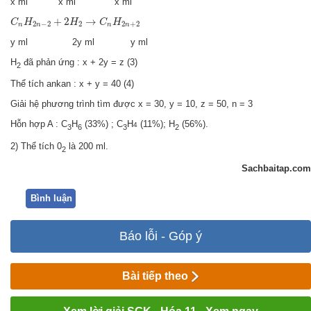
x ml x ml x ml
C
n
H
2
n
−
2
+
2
H
2
→
C
n
H
2
n
+
2
+
2
→
C
H
H
C
H
2
−
2
2
2
+
2
n
n
n
n
y ml 2y ml y ml
H
đã phản ứng : x + 2y = z (3)
2
Thể tích ankan : x + y = 40 (4)
Giải hệ phương trình tìm được x = 30, y = 10, z = 50, n = 3
Hỗn hợp A : C
H
(33%) ; C
H
(11%); H
(56%).
4
3
6
3
2
2) Thể tích 0
là 200 ml.
2
Sachbaitap.com
Bình luận
Báo lỗi - Góp ý
Bài tiếp theo