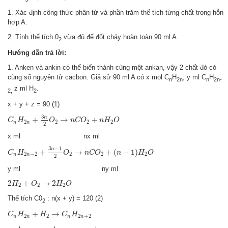
1. Xác định công thức phân tử và phần trăm thể tích từng chất trong hỗn
hợp A.
2. Tính thể tích 0
vừa đủ để đốt cháy hoàn toàn 90 ml A.
2
Hướng dẫn trả lời:
1. Anken và ankin có thể biến thành cùng một ankan, vậy 2 chất đó có
cùng số nguyên tử cacbon. Giả sử 90 ml A có x mol C
H
, y ml C
H
n
2n
n
2n-
z ml H
.
2,
2
x + y + z = 90 (1)
C
n
H
2
n
+
3
n
2
O
2
→
n
C
O
2
+
n
H
2
O
3
n
+
→
+
C
H
O
n
C
O
n
H
O
2
2
2
2
n
n
2
x ml nx ml
C
n
H
2
n
−
2
+
3
n
−
1
2
O
2
→
n
C
O
2
+
(
n
−
1
)
H
2
O
3
−
1
n
+
→
+
(
−
1
)
C
H
O
n
C
O
n
H
O
2
−
2
2
2
2
n
n
2
y ml ny ml
2
H
2
+
O
2
→
2
H
2
O
2
+
→
2
H
O
H
O
2
2
2
Thể tích C0
: n(x + y) = 120 (2)
2
C
n
H
2
n
+
H
2
→
C
n
H
2
n
+
2
+
→
C
H
H
C
H
2
2
2
+
2
n
n
n
n