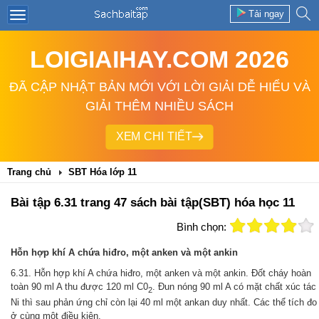
Tải ngay
LOIGIAIHAY.COM 2026
ĐÃ CẬP NHẬT BẢN MỚI VỚI LỜI GIẢI DỄ HIỂU VÀ
GIẢI THÊM NHIỀU SÁCH
XEM CHI TIẾT
Trang chủ
SBT Hóa lớp 11
Bài tập 6.31 trang 47 sách bài tập(SBT) hóa học 11
Bình chọn:
Hỗn hợp khí A chứa hiđro, một anken và một ankin
6.31. Hỗn hợp khí A chứa hiđro, một anken và một ankin. Đốt cháy hoàn
toàn 90 ml A thu được 120 ml C0
. Đun nóng 90 ml A có mặt chất xúc tác
2
Ni thì sau phản ứng chỉ còn lại 40 ml một ankan duy nhất. Các thể tích đo
ở cùng một điều kiện.